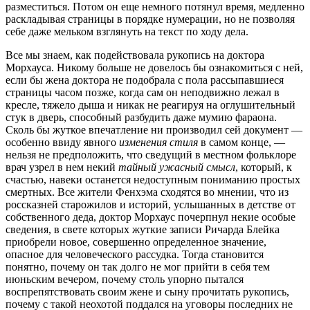
разместиться. Потом он еще немного потянул время, медленно
раскладывая страницы в порядке нумерации, но не позволяя
себе даже мельком взглянуть на текст по ходу дела.
Все мы знаем, как подействовала рукопись на доктора
Морхауса. Никому больше не довелось бы ознакомиться с ней,
если бы жена доктора не подобрала с пола рассыпавшиеся
страницы часом позже, когда сам он неподвижно лежал в
кресле, тяжело дыша и никак не реагируя на оглушительный
стук в дверь, способный разбудить даже мумию фараона.
Сколь бы жуткое впечатление ни производил сей документ —
особенно ввиду явного
изменения стиля
в самом конце, —
нельзя не предположить, что сведущий в местном фольклоре
врач узрел в нем некий
тайный ужасный смысл
, который, к
счастью, навеки останется недоступным пониманию простых
смертных. Все жители Фенхэма сходятся во мнении, что из
россказней старожилов и историй, услышанных в детстве от
собственного деда, доктор Морхаус почерпнул некие особые
сведения, в свете которых жуткие записи Ричарда Блейка
приобрели новое, совершенно определенное значение,
опасное для человеческого рассудка. Тогда становится
понятно, почему он так долго не мог прийти в себя тем
июньским вечером, почему столь упорно пытался
воспрепятствовать своим жене и сыну прочитать рукопись,
почему с такой неохотой поддался на уговоры последних не