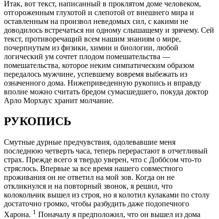
Итак, вот текст, написанный в проклятом доме человеком,
отгороженным глухотой и слепотой от внешнего мира и
оставленным на произвол неведомых сил, с какими не
доводилось встречаться ни одному слышащему и зрячему. Сей
текст, противоречащий всем нашим знаниям о мире,
почерпнутым из физики, химии и биологии, любой
логический ум сочтет плодом помешательства —
помешательства, которое неким симпатическим образом
передалось мужчине, успевшему вовремя выбежать из
означенного дома. Нижеприведенную рукопись и вправду
вполне можно считать бредом сумасшедшего, покуда доктор
Арло Морхаус хранит молчание.
РУКОПИСЬ
Смутные дурные предчувствия, одолевавшие меня
последнюю четверть часа, теперь перерастают в отчетливый
страх. Прежде всего я твердо уверен, что с Доббсом что-то
стряслось. Впервые за все время нашего совместного
проживания он не ответил на мой зов. Когда он не
откликнулся и на повторный звонок, я решил, что
колокольчик вышел из строя, но я колотил кулаками по столу
достаточно громко, чтобы разбудить даже подопечного
1
Харона.
Поначалу я предположил, что он вышел из дома