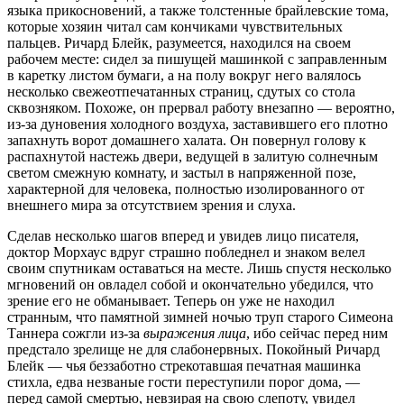
языка прикосновений, а также толстенные брайлевские тома,
которые хозяин читал сам кончиками чувствительных
пальцев. Ричард Блейк, разумеется, находился на своем
рабочем месте: сидел за пишущей машинкой с заправленным
в каретку листом бумаги, а на полу вокруг него валялось
несколько свежеотпечатанных страниц, сдутых со стола
сквозняком. Похоже, он прервал работу внезапно — вероятно,
из-за дуновения холодного воздуха, заставившего его плотно
запахнуть ворот домашнего халата. Он повернул голову к
распахнутой настежь двери, ведущей в залитую солнечным
светом смежную комнату, и застыл в напряженной позе,
характерной для человека, полностью изолированного от
внешнего мира за отсутствием зрения и слуха.
Сделав несколько шагов вперед и увидев лицо писателя,
доктор Морхаус вдруг страшно побледнел и знаком велел
своим спутникам оставаться на месте. Лишь спустя несколько
мгновений он овладел собой и окончательно убедился, что
зрение его не обманывает. Теперь он уже не находил
странным, что памятной зимней ночью труп старого Симеона
Таннера сожгли из-за
выражения лица
, ибо сейчас перед ним
предстало зрелище не для слабонервных. Покойный Ричард
Блейк — чья беззаботно стрекотавшая печатная машинка
стихла, едва незваные гости переступили порог дома, —
перед самой смертью, невзирая на свою слепоту, увидел