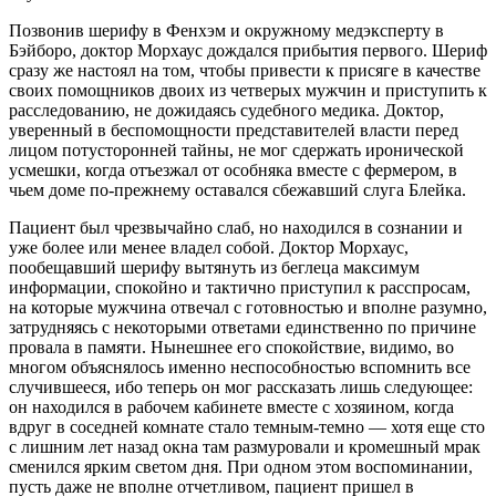
Позвонив шерифу в Фенхэм и окружному медэксперту в
Бэйборо, доктор Морхаус дождался прибытия первого. Шериф
сразу же настоял на том, чтобы привести к присяге в качестве
своих помощников двоих из четверых мужчин и приступить к
расследованию, не дожидаясь судебного медика. Доктор,
уверенный в беспомощности представителей власти перед
лицом потусторонней тайны, не мог сдержать иронической
усмешки, когда отъезжал от особняка вместе с фермером, в
чьем доме по-прежнему оставался сбежавший слуга Блейка.
Пациент был чрезвычайно слаб, но находился в сознании и
уже более или менее владел собой. Доктор Морхаус,
пообещавший шерифу вытянуть из беглеца максимум
информации, спокойно и тактично приступил к расспросам,
на которые мужчина отвечал с готовностью и вполне разумно,
затрудняясь с некоторыми ответами единственно по причине
провала в памяти. Нынешнее его спокойствие, видимо, во
многом объяснялось именно неспособностью вспомнить все
случившееся, ибо теперь он мог рассказать лишь следующее:
он находился в рабочем кабинете вместе с хозяином, когда
вдруг в соседней комнате стало темным-темно — хотя еще сто
с лишним лет назад окна там размуровали и кромешный мрак
сменился ярким светом дня. При одном этом воспоминании,
пусть даже не вполне отчетливом, пациент пришел в