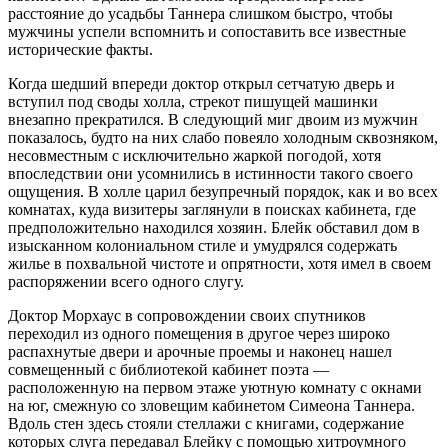
расстояние до усадьбы Таннера слишком быстро, чтобы
мужчины успели вспомнить и сопоставить все известные
исторические факты.
Когда шедший впереди доктор открыл сетчатую дверь и
вступил под своды холла, стрекот пишущей машинки
внезапно прекратился. В следующий миг двоим из мужчин
показалось, будто на них слабо повеяло холодным сквозняком,
несовместным с исключительно жаркой погодой, хотя
впоследствии они усомнились в истинности такого своего
ощущения. В холле царил безупречный порядок, как и во всех
комнатах, куда визитеры заглянули в поисках кабинета, где
предположительно находился хозяин. Блейк обставил дом в
изысканном колониальном стиле и умудрялся содержать
жилье в похвальной чистоте и опрятности, хотя имел в своем
распоряжении всего одного слугу.
Доктор Морхаус в сопровождении своих спутников
переходил из одного помещения в другое через широко
распахнутые двери и арочные проемы и наконец нашел
совмещенный с библиотекой кабинет поэта —
расположенную на первом этаже уютную комнату с окнами
на юг, смежную со зловещим кабинетом Симеона Таннера.
Вдоль стен здесь стояли стеллажи с книгами, содержание
которых слуга передавал Блейку с помощью хитроумного