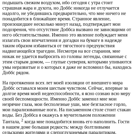
подышать свежим воздухом, ибо сегодня с утра стоит
страшная жара и духота, но Доббс никогда не отлучается
надолго, не убедившись предварительно, что мне ничего не
понадобится в ближайшее время. Странное явление,
произошедшее несколько минут назад, подтверждает мои
подозрения, что отсутствие Доббса вызвано не зависящими от
него обстоятельствами. Именно это явление побуждает меня
излагать свои впечатления и догадки на бумаге в надежде
таким образом избавиться от тягостного предчувствия
надвигающейся трагедии. Несмотря на все старания, мне
никак не удается выбросить из головы легенды, связанные с
этим старым домом, — глупые суеверия, которыми упиваются
умы неразвитые и о которых я даже не вспомнил бы, находись
Доббс рядом.
На протяжении всех лет моей изоляции от внешнего мира
Доббс оставался моим шестым чувством. Сейчас, впервые за
долгое время моей недееспособности, я ясно сознаю всю меру
своей беспомощности. Именно Доббс заменил мне мои
незрячие глаза, мои бесполезные уши, мое безгласное горло,
мои парализованные ноги. На письменном столе стоит стакан
воды. Без Доббса я окажусь в мучительном положении
2
Тантала,
когда мне понадобится вновь его наполнить. Гости
в нашем доме большая редкость: между болтливыми
сельскими жителями и слепоглухонемым паралитиком,