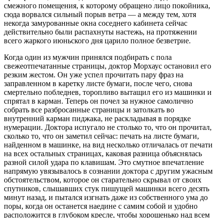
смежного помещения, к которому обращено лицо покойника,
сюда ворвался сильный порыв ветра — а между тем, хотя
некогда замурованные окна соседнего кабинета сейчас
действительно были распахнуты настежь, на протяжении
всего жаркого июньского дня царило полное безветрие.
Когда один из мужчин принялся подбирать с пола
свежеотпечатанные страницы, доктор Морхаус остановил его
резким жестом. Он уже успел прочитать пару фраз на
заправленном в каретку листе бумаги, после чего, снова
смертельно побледнев, торопливо вытащил его из машинки и
спрятал в карман. Теперь он почел за нужное самолично
собрать все разбросанные страницы и затолкать во
внутренний карман пиджака, не раскладывая в порядке
нумерации. Доктора испугало не столько то, что он прочитал,
сколько то, что он заметил сейчас: печать на листе бумаги,
найденном в машинке, на вид несколько отличалась от печати
на всех остальных страницах, каковая разница объяснялась
разной силой удара по клавишам. Это смутное впечатление
напрямую увязывалось в сознании доктора с другим ужасным
обстоятельством, которое он старательно скрывал от своих
спутников, слышавших стук пишущей машинки всего десять
минут назад, и пытался изгнать даже из собственного ума до
поры, когда он останется наедине с самим собой и удобно
расположится в глубоком кресле, чтобы хорошенько над всем