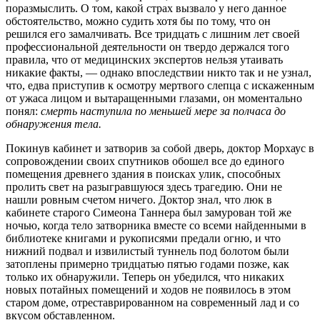
поразмыслить. О том, какой страх вызвало у него данное
обстоятельство, можно судить хотя бы по тому, что он
решился его замалчивать. Все тридцать с лишним лет своей
профессиональной деятельности он твердо держался того
правила, что от медицинских экспертов нельзя утаивать
никакие факты, — однако впоследствии никто так и не узнал,
что, едва приступив к осмотру мертвого слепца с искаженным
от ужаса лицом и вытаращенными глазами, он моментально
понял:
смерть наступила по меньшей мере за полчаса до
обнаружения тела.
Покинув кабинет и затворив за собой дверь, доктор Морхаус в
сопровождении своих спутников обошел все до единого
помещения древнего здания в поисках улик, способных
пролить свет на разыгравшуюся здесь трагедию. Они не
нашли ровным счетом ничего. Доктор знал, что люк в
кабинете старого Симеона Таннера был замурован той же
ночью, когда тело затворника вместе со всеми найденными в
библиотеке книгами и рукописями предали огню, и что
нижний подвал и извилистый туннель под болотом были
затоплены примерно тридцатью пятью годами позже, как
только их обнаружили. Теперь он убедился, что никаких
новых потайных помещений и ходов не появилось в этом
старом доме, отреставрированном на современный лад и со
вкусом обставленном.