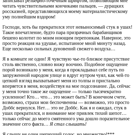
записывал рельефно-точечным шрифтом, позволяющим мне
читать чувствительными кончиками пальцев, — дурацких
россказней, представляющихся моему материалистическому
уму полнейшим вздором!
Господи, хоть бы прекратился этот невыносимый стук в ушах!
Такое впечатление, будто пара призрачных барабанщиков
бешено колотит по моим ноющим перепонкам. Наверное, это
просто реакция на удушье, испытанное мной минуту назад.
Еще несколько сильных дуновений свежего воздуха…
Я в комнате не один! Я чувствую чье-то близкое присутствие
столь явственно, словно вижу воочию. Подобное ощущение
порой возникало у меня, когда я прокладывал себе путь по
запруженной народом улице и вдруг нутром чуял, как чей-то
цепкий взгляд выхватывает меня из толпы и пристально
вперяется в меня, воздействуя на мое подсознание. Да, сейчас
у меня точно такое же ощущение — только тысячекратно
усиленное! Кто… что… это может быть? В конечном счете,
возможно, страхи мои беспочвенны — возможно, это просто
Доббс вернулся. Нет… это не Доббс. Как я и ожидал, стук в
ушах прекратился, и внимание мое привлек тихий шепот…
только сейчас до моего смятенного ума дошло поразительное
значение сего факта…
Я стал слышать!
Я слышу не один шепчущий голос, но множество!***