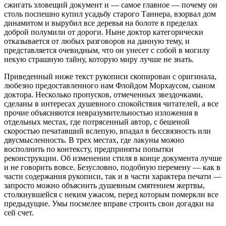
сжигать зловещий документ и — самое главное — почему он
столь поспешно купил усадьбу старого Таннера, взорвал дом
динамитом и вырубил все деревья на болоте в пределах
доброй полумили от дороги. Ныне доктор категорически
отказывается от любых разговоров на данную тему, и
представляется очевидным, что он унесет с собой в могилу
некую страшную тайну, которую миру лучше не знать.
Приведенный ниже текст рукописи скопирован с оригинала,
любезно предоставленного нам Флойдом Морхаусом, сыном
доктора. Несколько пропусков, отмеченных звездочками,
сделаны в интересах душевного спокойствия читателей, а все
прочие объясняются невразумительностью изложения в
отдельных местах, где потрясенный автор, с бешеной
скоростью печатавший вслепую, впадал в бессвязность или
двусмысленность. В трех местах, где лакуны можно
восполнить по контексту, предприняты попытки
реконструкции. Об изменении стиля в конце документа лучше
и не говорить вовсе. Безусловно, подобную перемену — как в
части содержания рукописи, так и в части характера печати —
запросто можно объяснить душевным смятением жертвы,
столкнувшейся с неким ужасом, перед которым померкли все
предыдущие. Умы посмелее вправе строить свои догадки на
сей счет.