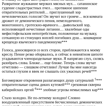
Развратное жужжание мерзких мясных мух… сатанинское
гудение сладострастных пчел… протяжное шипение
отвратительных рептилий… приглушенный хор
нечеловеческих голосов! Он звучит все громче… вся комната
дрожит от демонического пения, немелодичного,
монотонного, гротескно-мрачного… дьявольский хор,
исполняющий нечестивые литании… хвалебные оды
мефистофельским непотребствам, положенные на музыку,
сотканную из стонущих воплей погибших душ… кошмарное
крещендо языческого пандемониума***
Голоса, доносящиеся со всех сторон, приближаются к моему
креслу. Пение резко оборвалось, и сейчас в невнятном шепоте
угадываются членораздельные звуки. Я напрягаю слух, силясь
разобрать слова. Ближе… еще ближе. Теперь слова звучат
отчетливо — слишком отчетливо! Лучше бы мне навсегда
остаться глухим и ввек не слышать сих ужасных речей***
5
Богомерзкие откровения разлагающих душу сатурналий
***
отвратительные сцены диких кутежей*** греховная скверна
6
кабирийских оргий
*** злобные угрозы немыслимых кар***
Стало холодно. Не по-летнему холодно! Словно
воодушевленный присутствием бесчисленных демонических