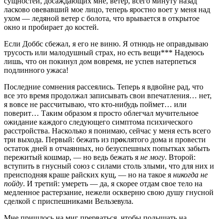
сущностей, досаждающих мне, ветер, всего минуту назад
ласково овевавший мое лицо, теперь яростно воет у меня над
ухом — ледяной ветер с болота, что врывается в открытое
окно и пробирает до костей.
Если Доббс сбежал, я его не виню. Я отнюдь не оправдываю
трусость или малодушный страх, но есть вещи*** Надеюсь
лишь, что он покинул дом вовремя, не успев натерпеться
подлинного ужаса!
Последние сомнения рассеялись. Теперь я вдвойне рад, что
все это время продолжал записывать свои впечатления… нет,
я вовсе не рассчитываю, что кто-нибудь поймет… или
поверит… Таким образом я просто облегчал мучительное
ожидание каждого следующего симптома психического
расстройства. Насколько я понимаю, сейчас у меня есть всего
три выхода. Первый: бежать из пр
о
клятого дома и провести
остаток дней в отчаянных, но безуспешных попытках забыть
пережитый кошмар, — но ведь бежать я
не могу
. Второй:
вступить в гнусный союз с силами столь злыми, что для них и
преисподняя краше райских кущ, — но на такое я
никогда не
пойду
. И третий: умереть — да, я скорее отдам свое тело на
медленное растерзание, нежели оскверню свою душу гнусной
сделкой с приспешниками Вельзевула.
Мне пришлось на миг прерваться, чтобы подышать на