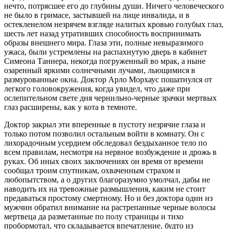
нечто, потрясшее его до глубины души. Ничего человеческого
не было в гримасе, застывшей на лице инвалида, и в
остекленелом незрячем взгляде налитых кровью голубых глаз,
шесть лет назад утративших способность воспринимать
образы внешнего мира. Глаза эти, полные невыразимого
ужаса, были устремлены на распахнутую дверь в кабинет
Симеона Таннера, некогда погруженный во мрак, а ныне
озаренный яркими солнечными лучами, льющимися в
размурованные окна. Доктор Арло Морхаус пошатнулся от
легкого головокружения, когда увидел, что даже при
ослепительном свете дня чернильно-черные зрачки мертвых
глаз расширены, как у кота в темноте.
Доктор закрыл эти вперенные в пустоту незрячие глаза и
только потом позволил остальным войти в комнату. Он с
лихорадочным усердием обследовал бездыханное тело по
всем правилам, несмотря на нервное возбуждение и дрожь в
руках. Об иных своих заключениях он время от времени
сообщал троим спутникам, охваченным страхом и
любопытством, а о других благоразумно умолчал, дабы не
наводить их на тревожные размышления, каким не стоит
предаваться простому смертному. Но и без доктора один из
мужчин обратил внимание на растрепанные черные волосы
мертвеца да разметанные по полу страницы и тихо
пробормотал, что складывается впечатление, будто из