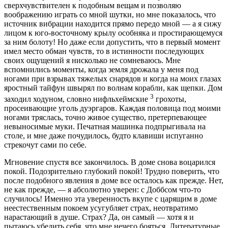
сверхчувствителен к подобным вещам и позволяю
воображению играть со мной шутки, но мне показалось, что
источник вибрации находится прямо передо мной — а я сижу
лицом к юго-восточному крылу особняка и простирающемуся
за ним болоту! Но даже если допустить, что в первый момент
имел место обман чувств, то в истинности последующих
своих ощущений я нисколько не сомневаюсь. Мне
вспомнились моменты, когда земля дрожала у меня под
ногами при взрывах тяжелых снарядов и когда на моих глазах
яростный тайфун швырял по волнам корабли, как щепки. Дом
3
заходил ходуном, словно нифльхеймские
грохоты,
просеивающие уголь дуэргаров. Каждая половица под моими
ногами тряслась, точно живое существо, претерпевающее
невыносимые муки. Печатная машинка подпрыгивала на
столе, и мне даже почудилось, будто клавиши испуганно
стрекочут сами по себе.
Мгновение спустя все закончилось. В доме снова воцарился
покой. Подозрительно глубокий покой! Трудно поверить, что
после подобного явления в доме все осталось как прежде. Нет,
не как прежде, — я абсолютно уверен: с Доббсом что-то
случилось! Именно эта уверенность вкупе с царящим в доме
неестественным покоем усугубляет страх, неотвратимо
нарастающий в душе. Страх? Да, он самый — хотя я и
пытаюсь убедить себя, что мне нечего бояться. Литературные