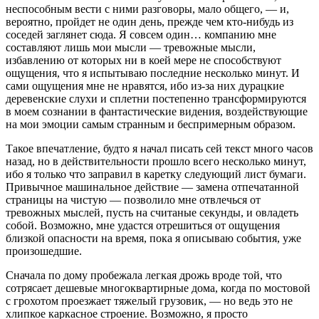
неспособным вести с ними разговоры, мало общего, — и,
вероятно, пройдет не один день, прежде чем кто-нибудь из
соседей заглянет сюда. Я совсем один… компанию мне
составляют лишь мои мысли — тревожные мысли,
избавлению от которых ни в коей мере не способствуют
ощущения, что я испытываю последние несколько минут. И
сами ощущения мне не нравятся, ибо из-за них дурацкие
деревенские слухи и сплетни постепенно трансформируются
в моем сознании в фантастические видения, воздействующие
на мои эмоции самым странным и беспримерным образом.
Такое впечатление, будто я начал писать сей текст много часов
назад, но в действительности прошло всего несколько минут,
ибо я только что заправил в каретку следующий лист бумаги.
Привычное машинальное действие — замена отпечатанной
страницы на чистую — позволило мне отвлечься от
тревожных мыслей, пусть на считаные секунды, и овладеть
собой. Возможно, мне удастся отрешиться от ощущения
близкой опасности на время, пока я описываю события, уже
произошедшие.
Сначала по дому пробежала легкая дрожь вроде той, что
сотрясает дешевые многоквартирные дома, когда по мостовой
с грохотом проезжает тяжелый грузовик, — но ведь это не
хлипкое каркасное строение. Возможно, я просто