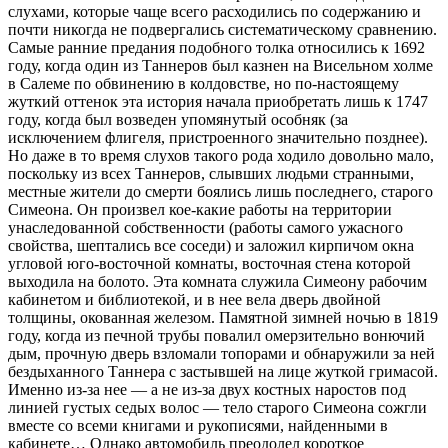
слухами, которые чаще всего расходились по содержанию и
почти никогда не подвергались систематическому сравнению.
Самые ранние предания подобного толка относились к 1692
году, когда один из Таннеров был казнен на Висельном холме
в Салеме по обвинению в колдовстве, но по-настоящему
жуткий оттенок эта история начала приобретать лишь к 1747
году, когда был возведен упомянутый особняк (за
исключением флигеля, пристроенного значительно позднее).
Но даже в то время слухов такого рода ходило довольно мало,
поскольку из всех Таннеров, слывших людьми странными,
местные жители до смерти боялись лишь последнего, старого
Симеона. Он произвел кое-какие работы на территории
унаследованной собственности (работы самого ужасного
свойства, шептались все соседи) и заложил кирпичом окна
угловой юго-восточной комнаты, восточная стена которой
выходила на болото. Эта комната служила Симеону рабочим
кабинетом и библиотекой, и в нее вела дверь двойной
толщины, окованная железом. Памятной зимней ночью в 1819
году, когда из печной трубы повалил омерзительно вонючий
дым, прочную дверь взломали топорами и обнаружили за ней
бездыханного Таннера с застывшей на лице жуткой гримасой.
Именно из-за нее — а не из-за двух костных наростов под
линией густых седых волос — тело старого Симеона сожгли
вместе со всеми книгами и рукописями, найденными в
кабинете… Однако автомобиль преодолел короткое