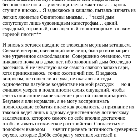
бесполезные ноги… у меня щиплет и жжет глаза… кровь
стучит в висках… Я задыхаюсь и кашляю, пытаясь изгнать из
4
легких ядовитые Окипетовы миазмы…
такой дым
сопутствует лишь чудовищным катастрофам… едкий,
смрадный, отравный, насыщенный тошнотворным запахом
горелой плоти***
И вновь я остался наедине со зловещим мертвым затишьем.
Свежий ветерок, овевающий мое лицо, быстро возвращает
мне утраченное самообладание. Совершенно очевидно, что
никакого пожара в доме нет, ибо зловонный дым бесследно
рассеялся. Я не чувствую даже самого слабого запаха гари,
хотя принюхиваюсь, точно охотничий пес. Я задаюсь
вопросом, не сошел ли я с ума, не оказали ли годы
одиночества пагубное воздействие на мой рассудок — но я
слишком уверен в подлинности своих ощущений, чтобы
счесть описанное выше явление простой галлюцинацией.
Безумен я или нормален, я не могу воспринимать
происходящие события иначе как реальность, а признание их
таковой ведет лишь к одному-единственному логическому
заключению, которого самого по себе вполне достаточно,
чтобы вызвать психическое расстройство. Согласиться с
подобным выводом — значит признать истинность суеверных
слухов, которые Доббс собирал у местных жителей и