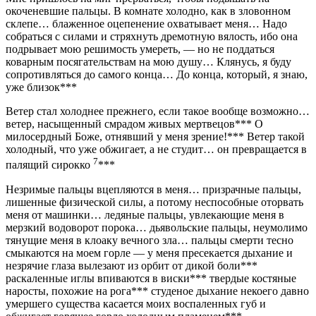
окоченевшие пальцы. В комнате холодно, как в зловонном
склепе… блаженное оцепенение охватывает меня… Надо
собраться с силами и стряхнуть дремотную вялость, ибо она
подрывает мою решимость умереть, — но не поддаться
коварным посягательствам на мою душу… Клянусь, я буду
сопротивляться до самого конца… До конца, который, я знаю,
уже близок***
Ветер стал холоднее прежнего, если такое вообще возможно…
ветер, насыщенный смрадом живых мертвецов*** О
милосердный Боже, отнявший у меня зрение!*** Ветер такой
холодный, что уже обжигает, а не студит… он превращается в
7
палящий сирокко
***
Незримые пальцы вцепляются в меня… призрачные пальцы,
лишенные физической силы, а потому неспособные оторвать
меня от машинки… ледяные пальцы, увлекающие меня в
мерзкий водоворот порока… дьявольские пальцы, неумолимо
тянущие меня в клоаку вечного зла… пальцы смерти тесно
смыкаются на моем горле — у меня пресекается дыхание и
незрячие глаза вылезают из орбит от дикой боли***
раскаленные иглы впиваются в виски*** твердые костяные
наросты, похожие на рога*** студеное дыхание некоего давно
умершего существа касается моих воспаленных губ и