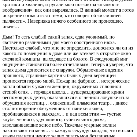
критики и хвалили, и ругали мою поэзию за «пылкость
воображения», как они выражались. В данный момент я готов
искренне согласиться с теми, кто говорит об «излишней
пылкости». Наверняка ничего особенного не произошло,
иначе…
Дым! То есть слабый едкий запах, едва уловимый, но
явственно различимый для моего обостренного нюха.
Настолько слабый, что мне не определить, доносится ли он из
какого-то помещения в доме или же втекает в открытое окно
смежной комнаты, выходящее на болото. В следующий миг
ощущение становится более отчетливым: теперь я уверен, что
запах дыма доносится не снаружи. Обрывочные видения
прошлого, страшные картины былых дней вереницей
проносятся передо мной. Пожар на фабрике… истерические
вопли объятых ужасом женщин, окруженных сплошной
стеной огня… горящая школа… душераздирающие крики
беспомощных детей, оказавшихся в огненной ловушке из-за
обрушения лестниц… охваченный пламенем театр… дикое
столпотворение обезумевших от паники людей,
пробивающихся к выходам… и над всем этим — густые
клубы черного, удушливого, губительного дыма,
заволакивающие ясное небо. Тяжелые угарные волны
накатывают на меня… я каждую секунду ожидаю, что вот-вот
языки пламени начнут жадно лизать мои бездвижные,