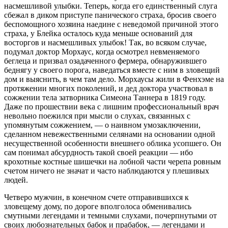
насмешливой улыбки. Теперь, когда его единственный слуга
сбежал в диком приступе панического страха, бросив своего
беспомощного хозяина наедине с неведомой причиной этого
страха, у Блейка осталось куда меньше оснований для
восторгов и насмешливых улыбок! Так, во всяком случае,
подумал доктор Морхаус, когда осмотрел невменяемого
беглеца и призвал озадаченного фермера, обнаружившего
беднягу у своего порога, наведаться вместе с ним в зловещий
дом и выяснить, в чем там дело. Морхаусы жили в Фенхэме на
протяжении многих поколений, и дед доктора участвовал в
сожжении тела затворника Симеона Таннера в 1819 году.
Даже по прошествии века с лишним профессиональный врач
невольно поежился при мысли о слухах, связанных с
упомянутым сожжением, — о наивном умозаключении,
сделанном невежественными селянами на основании одной
несущественной особенности внешнего облика усопшего. Он
сам понимал абсурдность такой своей реакции — ибо
крохотные костные шишечки на лобной части черепа ровным
счетом ничего не значат и часто наблюдаются у плешивых
людей.
Четверо мужчин, в конечном счете отправившихся к
зловещему дому, по дороге вполголоса обменивались
смутными легендами и темными слухами, почерпнутыми от
своих любознательных бабок и прабабок, — легендами и