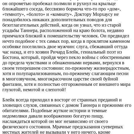
он опрометью пробежал полмили и рухнул на крыльце
ближайшего соседа, бессвязно бормоча что-то про «дом»,
«темноту», «болото» и «комнату». Доктору Морхаусу не
понадобилось никаких дополнительных поводов для
безотлагательных действий, когда он узнал, что из старой
усадьбы Таннера, расположенной на краю болота, недавно
примчался близкий к помешательству человек. Он предвидел
нечто подобное с тех самых пор, когда в проклятом каменном
особняке поселились двое мужчин: слуга, сбежавший оттуда
час назад, и его хозяин Ричард Блейк, гениальный поэт из
Бостона, который, пройдя через пекло войны с обостренными
до предела чувствами и обнаженными нервами, вернулся в
своем теперешнем состоянии: по-прежнему жизнерадостным,
хотя и полупарализованным, по-прежнему слагающим песни
в многозвучном, многокрасочном царстве своей буйной
фантазии, хотя и полностью отгороженным от внешнего мира
глухотой, немотой и слепотой!
Блейк всегда приходил в восторг от странных преданий и
зловещих слухов, связанных с домом Таннера и прежними его
обитателями. Подобные жуткие истории и темные
недомолвки давали воображению богатую пищу,
наслаждаться которой он мог независимо от своего
физического состояния. Мрачные предсказания суеверных
местных жителей не вызывали у него ничего, кроме