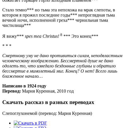
обжигает горящее горло холодным пламенем***
Стало темно*** но тьма эта непохожа на мрак слепоты, в
котором я прожил последние годы*** непроглядная тьма
вечной ночи, исполненной греха*** чернильная тьма
чистилища***
8
Я вижу***
spes теа Christus!
*** Это конец***
* * *
Смертному уму не дано противиться силам, неподвластным
человеческому воображению. Бессмертной душе не дано
одолеть то, что изведало бездонные глубины и обратило
бессмертие в мимолетный миг. Конец? О нет! Всего лишь
блаженное начало…
Написано в 1924 году
Перевод:
Мария Куренная, 2010 год
Скачать рассказ в разных переводах
Слепоглухонемой (перевод: Мария Куренная)