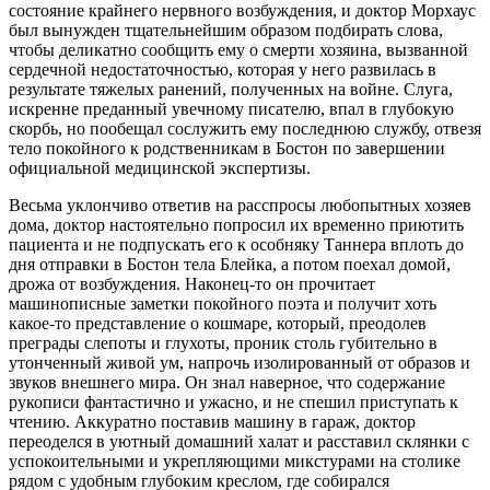
состояние крайнего нервного возбуждения, и доктор Морхаус
был вынужден тщательнейшим образом подбирать слова,
чтобы деликатно сообщить ему о смерти хозяина, вызванной
сердечной недостаточностью, которая у него развилась в
результате тяжелых ранений, полученных на войне. Слуга,
искренне преданный увечному писателю, впал в глубокую
скорбь, но пообещал сослужить ему последнюю службу, отвезя
тело покойного к родственникам в Бостон по завершении
официальной медицинской экспертизы.
Весьма уклончиво ответив на расспросы любопытных хозяев
дома, доктор настоятельно попросил их временно приютить
пациента и не подпускать его к особняку Таннера вплоть до
дня отправки в Бостон тела Блейка, а потом поехал домой,
дрожа от возбуждения. Наконец-то он прочитает
машинописные заметки покойного поэта и получит хоть
какое-то представление о кошмаре, который, преодолев
преграды слепоты и глухоты, проник столь губительно в
утонченный живой ум, напрочь изолированный от образов и
звуков внешнего мира. Он знал наверное, что содержание
рукописи фантастично и ужасно, и не спешил приступать к
чтению. Аккуратно поставив машину в гараж, доктор
переоделся в уютный домашний халат и расставил склянки с
успокоительными и укрепляющими микстурами на столике
рядом с удобным глубоким креслом, где собирался