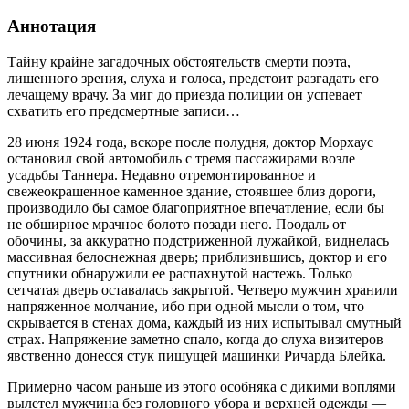
Аннотация
Тайну крайне загадочных обстоятельств смерти поэта,
лишенного зрения, слуха и голоса, предстоит разгадать его
лечащему врачу. За миг до приезда полиции он успевает
схватить его предсмертные записи…
28 июня 1924 года, вскоре после полудня, доктор Морхаус
остановил свой автомобиль с тремя пассажирами возле
усадьбы Таннера. Недавно отремонтированное и
свежеокрашенное каменное здание, стоявшее близ дороги,
производило бы самое благоприятное впечатление, если бы
не обширное мрачное болото позади него. Поодаль от
обочины, за аккуратно подстриженной лужайкой, виднелась
массивная белоснежная дверь; приблизившись, доктор и его
спутники обнаружили ее распахнутой настежь. Только
сетчатая дверь оставалась закрытой. Четверо мужчин хранили
напряженное молчание, ибо при одной мысли о том, что
скрывается в стенах дома, каждый из них испытывал смутный
страх. Напряжение заметно спало, когда до слуха визитеров
явственно донесся стук пишущей машинки Ричарда Блейка.
Примерно часом раньше из этого особняка с дикими воплями
вылетел мужчина без головного убора и верхней одежды —