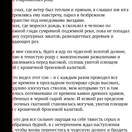
В тех снах, где ветер был теплым и пряным, я слышал зов юга
и, устремляясь ему навстречу, парил в безбрежном
пространстве под неведомыми звездами.
А в снах, где моросил дождь, я скользил в челноке по
недвижной глади сумрачной подземной реки, пока не попадал
в страну пурпурных закатов, разноцветных деревьев и
неувядающих роз.
И еще мне снилось, будто я иду по чудесной золотой долине,
вступаю в тенистую рощу с живописными развалинами и
останавливаюсь перед высокой, сплошь увитой плющом
стеной с крошечной бронзовой калиткой.
Я часто видел этот сон – и с каждым разом проводил все
больше времени в прохладном полумраке среди высоких,
причудливо изогнутых стволов, меж которыми тут и там
виднелись потемневшие от времени камни древних храмов,
погребенных в черной сырой земле. И всякий раз пределом
моих ночных скитаний становилась могучая, увитая плющом
стена с крошечной бронзовой калиткой.
День ото дня все сильнее ощущая на себе тяжесть серых и
однообразных будней, я с нетерпением ждал наступления
ночи, чтобы вновь перенестись в чудесную долину и бродить