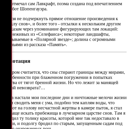
Как отмечал сам Лавкрафт, поэма создана под впечатлением
от работ Шопенгауэра.
Нельзя не подчеркнуть прямое отношение произведения к
«Циклу снов», и более того - отсылки к нескольким другим
рассказам через упоминание фигурирующих там локаций:
мир неживых из «Селефаиса»; некоторые ландшафты,
описываемые в «Полярной звезде»; долина с огромными
деревьями из рассказа «Память».
Аннотация
Недаром считается, что сны стирают границы между мирами,
в особенности при блаженном погружении в попытках
бегства от тягот бренной жизни. Но что лежит за манящей
точкой невозврата?…
Когда настали мои последние дни и ничтожные мелочи жизни
стали сводить меня с ума, подобно тем каплям воды, что
падают на голову несчастной жертвы в камере пыток, я стал
все чаще искать прибежища в лучезарном царстве снов. Там я
находил ту толику красоты, которой мне так недоставало в
жизни, и подолгу бродил по старым, запущенным садам под
сенью очарованных рощ.