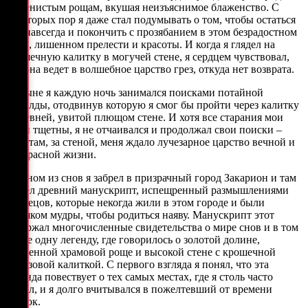
по тенистым рощам, вкушая неизъяснимое блаженство. С
некоторых пор я даже стал подумывать о том, чтобы остаться
там навсегда и покончить с прозябанием в этом безрадостном
мире, лишенном прелести и красоты. И когда я глядел на
крошечную калитку в могучей стене, я сердцем чувствовал,
что она ведет в волшебное царство грез, откуда нет возврата.
Отныне я каждую ночь занимался поисками потайной
щеколды, отодвинув которую я смог бы пройти через калитку
в древней, увитой плющом стене. И хотя все старания мои
были тщетны, я не отчаивался и продолжал свои поиски –
ведь там, за стеной, меня ждало лучезарное царство вечной и
прекрасной жизни.
В одном из снов я забрел в призрачный город Закарион и там
нашел древний манускрипт, испещренный размышлениями
мудрецов, которые некогда жили в этом городе и были
слишком мудры, чтобы родиться наяву. Манускрипт этот
содержал многочисленные свидетельства о мире снов и в том
числе одну легенду, где говорилось о золотой долине,
священной храмовой роще и высокой стене с крошечной
бронзовой калиткой. С первого взгляда я понял, что эта
легенда повествует о тех самых местах, где я столь часто
бывал, и я долго вчитывался в пожелтевший от времени
свиток.