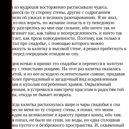
Одни из мудрецов восторженно расписывали чудеса,
таившиеся по ту сторону стены, другие с содроганием
говорили об ужасах и великих разочарованиях. Я не знал,
кому из них верить, но желание попасть в ту неведомую
страну разгорелось во мне еще сильнее, ибо ничто так не
притягивает нас, как тайна и неопределенность, и ничто так
не пугает, как проза повседневности. Поэтому, как только я
вычитал про снадобье, с помощью которого можно
проникнуть за калитку в высокой стене, я решил прибегнуть к
нему перед очередным отходом ко сну.
Сегодня ночью я принял это снадобье и перенесся в золотую
долину с тенистыми рощами. На этот раз калитка оказалась
открытой, и из нее исходило ослепительное сияние, придавая
еще более причудливый и загадочный вид искривленным
стволам и куполам погребенных храмов. Окрыленный
увиденным, я устремился навстречу красотам и радостям той
страны, откуда не бывает возврата.
Но когда калитка распахнулась шире и чары снадобья и сна
перенесли меня по ту сторону стены, я понял, что моим
надеждам на великолепие и красоту пришел конец, ибо там,
куда я попал, не было ни суши, ни воды, но одна сплошная
белизна пустого и безбрежного пространства. И, охваченный