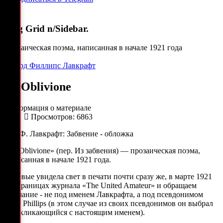
Blog Grid n/Sidebar.
Прозаическая поэма, написанная в начале 1921 года
Говард Филлипс Лавкрафт
Ex Oblivione
Информация о материале
Просмотров: 6863
«Ex Oblivione» (пер. Из забвения) — прозаическая поэма,
написанная в начале 1921 года.
Впервые увидела свет в печати почти сразу же, в марте 1921
на страницах журнала «The United Amateur» и обращаем
внимание - не под именем Лавкрафта, а под псевдонимом
Ward Phillips (в этом случае из своих псевдонимов он выбрал
перекликающийся с настоящим именем).