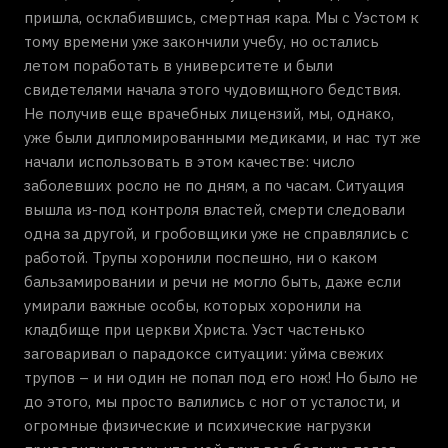
пришла, осклабившись, смертная кара. Мы с Уэстом к
тому времени уже закончили учебу, но остались
летом поработать в университете и были
свидетелями начала этого чудовищного бедствия.
Не получив еще врачебных лицензий, мы, однако,
уже были дипломированными медиками, и нас тут же
начали использовать в этом качестве: число
заболевших росло не по дням, а по часам. Ситуация
вышла из-под контроля властей, смерти следовали
одна за другой, и гробовщики уже не справлялись с
работой. Трупы хоронили поспешно, ни о каком
бальзамировании и речи не могло быть, даже если
умирали важные особы, которых хоронили на
кладбище при церкви Христа. Уэст частенько
заговаривал о парадоксе ситуации: уйма свежих
трупов – и ни один не попал под его нож! Но было не
до этого, мы просто валились с ног от усталости, и
огромные физические и психические нагрузки