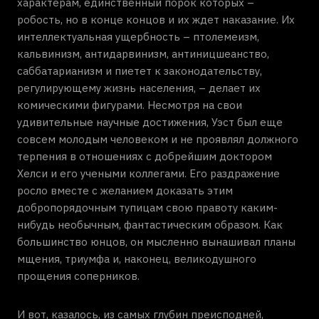
характерам, единственный порок которых –
робость, но в конце концов и их ждет наказание. Их
интеллектуальная ущербность – птолемеизм,
кальвинизм, антидарвинизм, антиницшеанство,
саббатарианизм и пиетет к законодательству,
регулирующему жизнь населения, – делает их
комическими фигурами. Несмотря на свои
удивительные научные достижения, Уэст был еще
совсем молодым человеком и не проявлял должного
терпения в отношениях с добрейшим доктором
Хелси и его учеными коллегами. Его раздражение
росло вместе с желанием доказать этим
добропорядочным тупицам свою правоту каким-
нибудь необычным, фантастическим образом. Как
большинство юнцов, он мысленно вынашивал планы
мщения, триумфа и, наконец, великодушного
прощения соперников.
И вот, казалось, из самых глубин преисподней,