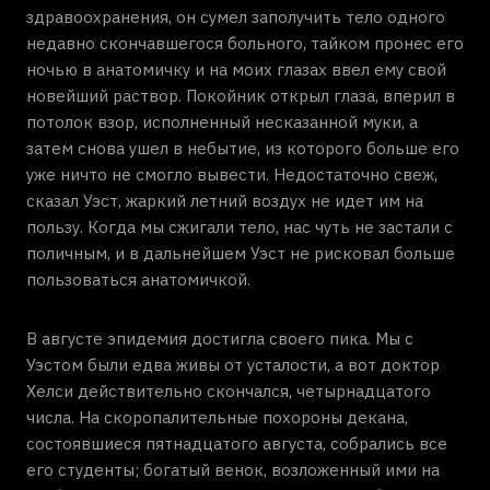
здравоохранения, он сумел заполучить тело одного
недавно скончавшегося больного, тайком пронес его
ночью в анатомичку и на моих глазах ввел ему свой
новейший раствор. Покойник открыл глаза, вперил в
потолок взор, исполненный несказанной муки, а
затем снова ушел в небытие, из которого больше его
уже ничто не смогло вывести. Недостаточно свеж,
сказал Уэст, жаркий летний воздух не идет им на
пользу. Когда мы сжигали тело, нас чуть не застали с
поличным, и в дальнейшем Уэст не рисковал больше
пользоваться анатомичкой.
В августе эпидемия достигла своего пика. Мы с
Уэстом были едва живы от усталости, а вот доктор
Хелси действительно скончался, четырнадцатого
числа. На скоропалительные похороны декана,
состоявшиеся пятнадцатого августа, собрались все
его студенты; богатый венок, возложенный ими на