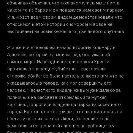
сбивчиво объяснил, что познакомились мы с ним в
каком-то из баров и он показался нам своим парнем.
И я, и Уэст всем своим видом демонстрировали, что
относимся к этой истории с юмором и вовсе не
настаиваем на розыске нашего драчливого спутника.
Эта же ночь положила начало второму кошмару в
Аркхеме, который, на мой взгляд, был ужасней
самого мора. На кладбище при церкви Христа
произошло зловещее убийство – растерзали
сторожа. Убийство было настолько жестоким, что не
укладывалось в голове, как мог совершить его
человек. Несчастного видели живым уже далеко за
полночь, а на рассвете открылась эта жуткая
картина. Допросили владельца цирка из соседнего
города Болтона, но тот клялся, что ни один зверь не
сбегал у него из клетки. Люди, нашедшие тело,
заметили, что кровавый след вел к гробнице, а у
бетонированного входа в нее обнаружили алую