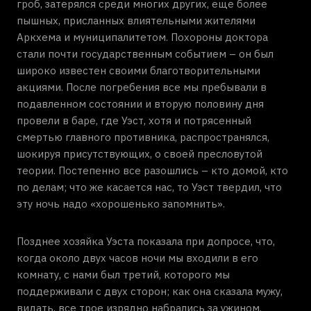
гроб, затерялся среди многих других, еще более
пышных, присланных влиятельными жителями
Аркхема и муниципалитетом. Похороны доктора
стали почти государственным событием – он был
широко известен своими благотворительными
акциями. После погребения все мы пребывали в
подавленном состоянии и вторую половину дня
провели в баре, где Уэст, хотя и потрясенный
смертью главного противника, распространялся,
шокируя присутствующих, о своей пресловутой
теории. Постепенно все разошлись – кто домой, кто
по делам; что же касается нас, то Уэст твердил, что
эту ночь надо «хорошенько запомнить».
Позднее хозяйка Уэста показала при допросе, что,
когда около двух часов ночи мы входили в его
комнату, с нами был третий, которого мы
поддерживали с двух сторон; как она сказала мужу,
видать, все трое изрядно набрались за ужином.