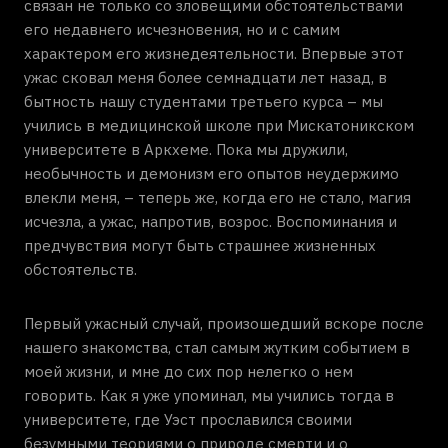
связан не только со зловещими обстоятельствами
его недавнего исчезновения, но и с самим
характером его жизнедеятельности. Впервые этот
ужас сковал меня более семнадцати лет назад, в
бытность нашу студентами третьего курса – мы
учились в медицинской школе при Мискатоникском
университете в Аркхеме. Пока мы дружили,
необычность и демонизм его опытов неудержимо
влекли меня, – теперь же, когда его не стало, магия
исчезла, а ужас, напротив, возрос. Воспоминания и
предчувствия могут быть страшнее жизненных
обстоятельств.
Первый ужасный случай, произошедший вскоре после
нашего знакомства, стал самым жутким событием в
моей жизни, и мне до сих пор нелегко о нем
говорить. Как я уже упоминал, мы учились тогда в
университете, где Уэст прославился своими
безумными теориями о природе смерти и о