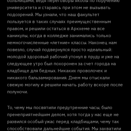
больницами, ведя переговоры якобы по поручению
университета и стараясь при этом не вызывать
подозрений. Мы узнали, что наш факультет
пользуется в таких случаях преимущественным
правом, и решили остаться в Аркхеме на все
каникулы, когда в колледже занимались только
немногочисленные «летние» классы. Наконец нам
повезло, случай подвернулся просто идеальный:
молодой здоровый рабочий утонул в пруду и уже на
следующее утро был похоронен за счет города на
кладбище для бедных. Никаких проволочек и
никакого бальзамирования. Днем мы отыскали
свежую могилу и решили начать работу вскоре после
полуночи.
То, чему мы посвятили предутренние часы, было
пренеприятнейшим делом, хотя тогда у нас еще не
развился особый ужас перед кладбищами, чему так
способствовали дальнейшие события. Мы захватили