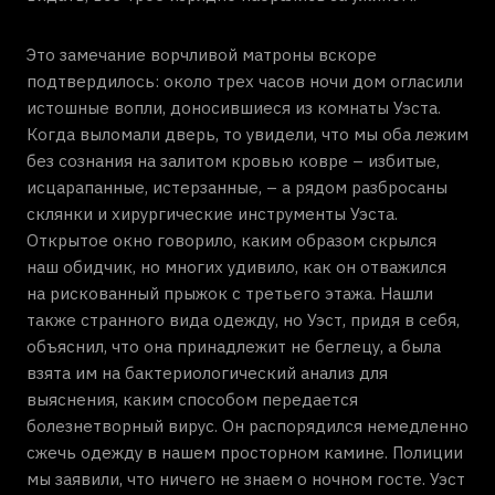
Это замечание ворчливой матроны вскоре
подтвердилось: около трех часов ночи дом огласили
истошные вопли, доносившиеся из комнаты Уэста.
Когда выломали дверь, то увидели, что мы оба лежим
без сознания на залитом кровью ковре – избитые,
исцарапанные, истерзанные, – а рядом разбросаны
склянки и хирургические инструменты Уэста.
Открытое окно говорило, каким образом скрылся
наш обидчик, но многих удивило, как он отважился
на рискованный прыжок с третьего этажа. Нашли
также странного вида одежду, но Уэст, придя в себя,
объяснил, что она принадлежит не беглецу, а была
взята им на бактериологический анализ для
выяснения, каким способом передается
болезнетворный вирус. Он распорядился немедленно
сжечь одежду в нашем просторном камине. Полиции
мы заявили, что ничего не знаем о ночном госте. Уэст