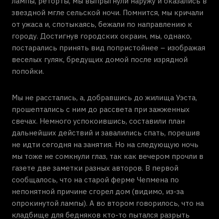
лампы, реторты, мы выпрыгнули наружу и оказались в
звездной мгле сельской ночи. Помнится, мы кричали
от ужаса и, спотыкаясь, бежали по направлению к
городу. Достигнув городских окраин, мы, однако,
постарались принять вид попристойнее – изображая
веселых гуляк, бредущих домой после изрядной
попойки.
Мы не расстались, а, добравшись до жилища Уэста,
прошептались с ним до рассвета при зажженных
свечах. Немного успокоившись, составили план
дальнейших действий и завалились спать, порешив
не идти сегодня на занятия. Но на следующую ночь
мы тоже не сомкнули глаз, так как вечером прочли в
газете две заметки разных авторов. В первой
сообщалось, что на старой ферме Чепмена по
непонятной причине сгорел дом (видимо, из-за
опрокинутой лампы). А во втором говорилось, что на
кладбище для бедняков кто-то пытался разрыть