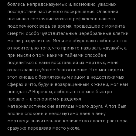
боялись непредсказуемых и, возможно, ужасных
последствий частичного воскрешения. Опасения
вызывало состояние мозга и рефлексов нашего
подопечного: ведь за время, прошедшее с момента
смерти, особо чувствительные церебральные клетки
могли разрушиться. Меня же обуревало любопытство
относительно того, что принято называть «душой», а
при мысли о том, какими тайнами способен
поделиться с нами восставший из мертвых, меня
охватывало глубокое благоговение. Что мог видеть
этот юноша с безмятежным лицом в недостижимых
сферах и что, будучи возвращенным к жизни, мог нам
поведать? Впрочем, любопытство мое быстро
прошло – в основном я разделял
материалистические взгляды моего друга. А тот был
вполне спокоен и невозмутимо ввел в вену
мертвеца значительное количество своего раствора,
сразу же перевязав место укола.