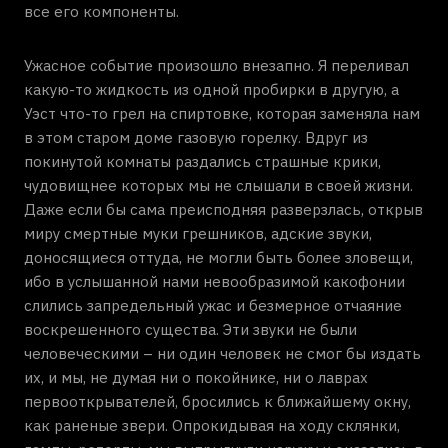
все его компоненты.
Ужасное событие произошло внезапно. Я переливал
какую-то жидкость из одной пробирки в другую, а
Уэст что-то грел на спиртовке, которая заменяла нам
в этом старом доме газовую горелку. Вдруг из
покинутой комнаты раздались страшные крики,
чудовищнее которых мы не слышали в своей жизни.
Даже если бы сама преисподняя разверзлась, открыв
миру смертные муки грешников, адские звуки,
доносящиеся оттуда, не могли быть более зловещи,
ибо в услышанной нами невообразимой какофонии
слились запредельный ужас и безмерное отчаяние
воскрешенного существа. Эти звуки не были
человеческими – ни один человек не смог бы издать
их, и мы, не думая ни о покойнике, ни о лаврах
первооткрывателей, бросились к ближайшему окну,
как раненые звери. Опрокидывая на ходу склянки,