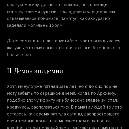
свежую могилу, делая это, похоже, без помощи
лопаты, голыми руками. Последнее сообщение мы
отказывались понимать, памятуя, как аккуратно
заделали могильный холм.
Даже семнадцать лет спустя Уэст часто оглядывался,
жалуясь, что ему слышатся чьи-то шаги. А теперь его
больше нет.
II. Демон эпидемии
Хотя минуло уже пятнадцать лет, но я до сих пор не
могу забыть то страшное время, когда по Аркхему,
подобно злому ифриту из иблисских владений, стал,
крадучись, расползаться тиф. В памяти людей то лето
осталось как время разгула сатаны, распростершего
свои темные крыла над множеством склепов на
кладбище при церкви Христа, мне же оно памятно по