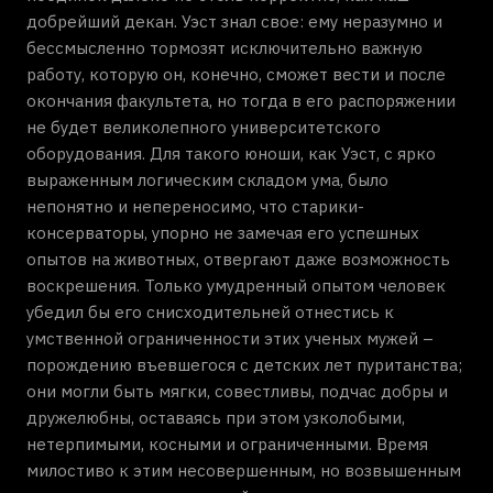
добрейший декан. Уэст знал свое: ему неразумно и
бессмысленно тормозят исключительно важную
работу, которую он, конечно, сможет вести и после
окончания факультета, но тогда в его распоряжении
не будет великолепного университетского
оборудования. Для такого юноши, как Уэст, с ярко
выраженным логическим складом ума, было
непонятно и непереносимо, что старики-
консерваторы, упорно не замечая его успешных
опытов на животных, отвергают даже возможность
воскрешения. Только умудренный опытом человек
убедил бы его снисходительней отнестись к
умственной ограниченности этих ученых мужей –
порождению въевшегося с детских лет пуританства;
они могли быть мягки, совестливы, подчас добры и
дружелюбны, оставаясь при этом узколобыми,
нетерпимыми, косными и ограниченными. Время
милостиво к этим несовершенным, но возвышенным