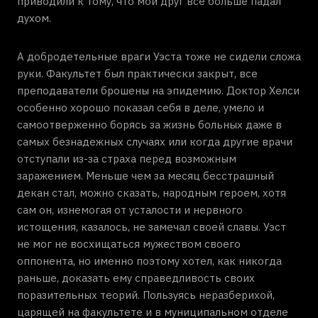
приводили к тому, что мой друг все больше падал
духом.
А добродетельные враги Уэста тоже не сидели сложа
руки. Факультет был практически закрыт, все
преподаватели брошены на эпидемию. Доктор Хелси
особенно хорошо показал себя в деле, умело и
самоотверженно борясь за жизнь больных даже в
самых безнадежных случаях или когда другие врачи
отступали из-за страха перед возможным
заражением. Меньше чем за месяц бесстрашный
декан стал, можно сказать, народным героем, хотя
сам он, изнемогая от усталости и нервного
истощения, казалось, не замечал своей славы. Уэст
не мог не восхищаться мужеством своего
оппонента, но именно поэтому хотел, как никогда
раньше, доказать ему справедливость своих
поразительных теорий. Пользуясь неразберихой,
царящей на факультете и в муниципальном отделе