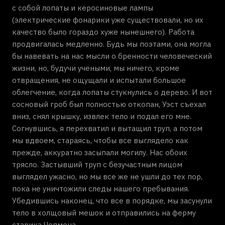
с собой лопаты и керосиновые лампы
(электрические фонарики уже существовали, но их
качество было гораздо хуже нынешнего). Работа
продвигалась медленно. Будь мы поэтами, она могла
бы навевать на нас мысли о бренности человеческий
жизни, но, будучи учеными, мы ничего, кроме
отвращения, не ощущали и испытали большое
облегчение, когда лопаты стукнулись о дерево. И вот
сосновый гроб был полностью откопан, Уэст съехал
вниз, снял крышку, извлек тело и подал его мне.
Согнувшись, я перехватил и вытащил труп, а потом
мы вдвоем, стараясь, чтобы все выглядело как
прежде, аккуратно засыпали могилу. Нас обоих
трясло. Застывший труп с безучастным лицом
выглядел ужасно, но мы все же не ушли до тех пор,
пока не уничтожили следы нашего пребывания.
Убедившись наконец, что все в порядке, мы засунули
тело в холщовый мешок и отправились на ферму
старика Чепмена.