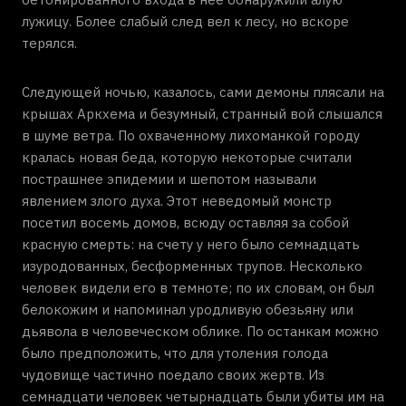
лужицу. Более слабый след вел к лесу, но вскоре
терялся.
Следующей ночью, казалось, сами демоны плясали на
крышах Аркхема и безумный, странный вой слышался
в шуме ветра. По охваченному лихоманкой городу
кралась новая беда, которую некоторые считали
пострашнее эпидемии и шепотом называли
явлением злого духа. Этот неведомый монстр
посетил восемь домов, всюду оставляя за собой
красную смерть: на счету у него было семнадцать
изуродованных, бесформенных трупов. Несколько
человек видели его в темноте; по их словам, он был
белокожим и напоминал уродливую обезьяну или
дьявола в человеческом облике. По останкам можно
было предположить, что для утоления голода
чудовище частично поедало своих жертв. Из
семнадцати человек четырнадцать были убиты им на