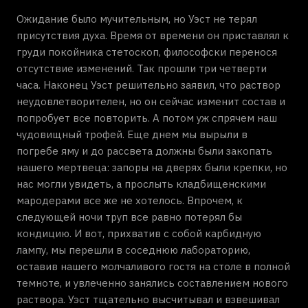
Ожидание было мучительным, но Уэст не терял
присутствия духа. Время от времени он приставлял к
груди покойника стетоскоп, философски перенося
отсутствие изменений. Так прошли три четверти
часа. Наконец Уэст решительно заявил, что раствор
неудовлетворителен, но он сейчас изменит состав и
попробует все повторить. А потом уж спрячем наш
чудовищный трофей. Еще днем мы вырыли в
погребе яму и до рассвета должны были закопать
нашего мертвеца: запоры на дверях были крепки, но
нас могли увидеть, а прослыть кладбищенскими
мародерами все же не хотелось. Впрочем, к
следующей ночи труп все равно потерял бы
кондицию. И вот, прихватив с собой карбидную
лампу, мы перешли в соседнюю лабораторию,
оставив нашего молчаливого гостя на столе в полной
темноте, и увлеченно занялись составлением нового
раствора. Уэст тщательно высчитывал и взвешивал