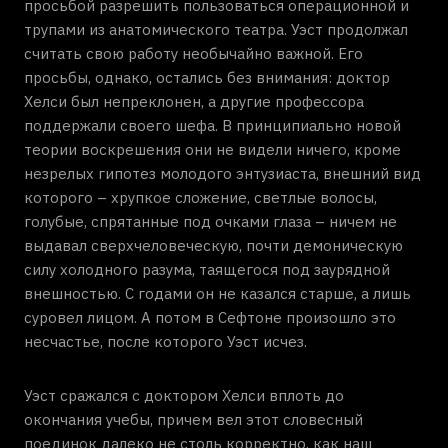
просьбой разрешить пользоваться операционной и
трупами из анатомического театра. Уэст продолжал
считать свою работу необычайно важной. Его
просьбы, однако, остались без внимания: доктор
Хелси был непреклонен, а другие профессора
поддержали своего шефа. В принципиально новой
теории воскрешения они не видели ничего, кроме
незрелых гипотез молодого энтузиаста, внешний вид
которого – хрупкое сложение, светлые волосы,
голубые, спрятанные под очками глаза – ничем не
выдавал сверхчеловеческую, почти демоническую
силу холодного разума, таящегося под заурядной
внешностью. С годами он не казался старше, а лишь
суровел лицом. А потом в Сефтоне произошло это
несчастье, после которого Уэст исчез.
Уэст сражался с доктором Хелси вплоть до
окончания учебы, причем вел этот словесный
поединок далеко не столь корректно, как наш