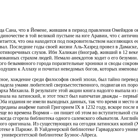
 Сана, что в Йемене, жившим в период правления Омейядов око
иночестве в той великой пустыне на юге Аравии, что с античны
тается, что она находится под покровительством населяющих ее
ывал. Последние годы своей жизни Аль-Хазред провел в Дамаске
отиворечивых слухов. Ибн Халикан (биограф, живший в 12 веке) 
ванных страхом людей. Немало анекдотов ходит о его безумии.
ого безымянного города поразительные хроники и своды сокрове
нодушен к Аллаху и почитал неведомых богов, которых именовал
сное, хождение среди философов своей эпохи, был тайно перев
владела умами любителей сверхъестественного, подвигая их поро
а Михаила. В результате этой акции книга надолго выпала из п
нала на латинский, и этот текст был напечатан дважды – первый
. Оба издания не имели выходных данных, так что время и место
реданы анафеме папой Григорием IX в 1232 году, вскоре после в
е во времена Вормия – он пишет об этом во вступительной стат
а, когда сгорела библиотека одного салемского обывателя. Англ
ого оригинала. Из существующих на сегодня латинских копий (XV
отеке в Париже. В Уайденерской библиотеке Гарвардского унив
 в университетской библиотеке Буэнос-Айреса.