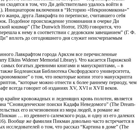
и сходятся в том, что Ди действительно удалось войти в
. п.). Инициатором включения в “Историю «Некрономикона»”
го жанра, друга Лавкрафта по переписке, считавшего себя
ок. Подобное происхождение упоминания в очерке Ди
ий кошмар” (The Dunwich Horror, 1928) говорится, что
ерешла к нему в соответствии с дедовским завещанием” (Г. Ф.
– Ди” вплоть до сегодняшнего дня служит неисчерпаемым
нного Лавкрафтом города Аркхэм все перечисленные
 Elkins Widener Memorial Library). Что касается Парижской
 из самых богатых древними книгами и манускриптами, – в
 также Бодлеанская Библиотека Оксфордского университета,
рономиконе” о том, что некоторые копии этого манускрипта
криптов, “которые можно отнести к более раннему периоду, чем
афт всегда говорит об изданиях XV, XVI и XVII веков.
ор крайне кровожадных и леденящих кровь полотен, является
мана “Сновиденческие поиски Кадафа Неведомого” (The Dream-
тельствах его исчезновения из мира людей, в романе же
икман … из древнего салемского рода, и одну из его далеких
316). Вообще же фамилия Пикман довольно часто встречается в
 исследователей о том, что рассказ “Картина в доме” (The