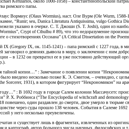
el Kerularios, около 1000-1058) – константинопольский патриа
тва римского папы.
аус Вормиус (Olaus Wormius), наст. Оле Вурм (Ole Wurm, 1588-1
мне, “Runir; seu, Danica Literatura Antiquissima, vulgo Gothica Di
ели указано в очерке. С. Т. Джоши (S. T. Joshi), один из наиб
s Wormius”, Crypt of Cthulhu # 89), что это недоразумение прои
о стихотворениях Оссиана” (A Critical Dissertation on the Poems of
X (Gregory IX, ок. 1145-1241) – папа римский с 1227 года, в ми
й заговорил о деяниях дьявола в миру, о заключении с ним добр
ции – в 1232 он превратил ее в уже постоянно действующий ор
.).
 тайной копии…” : Замечание о появлении копии “Некрономико
но было введено несколько позже К. Э. Смитом, – очевидно, с ц
 the Sorcerer, 1931), в котором фигурирует “Некрономикон” на ар
году…” : В 1692 году в городе Салем колонии Массачусетс про
Р. Х. Роббинса (“The Encyclopedia of witchcraft and demonology
18 повешено, один раздавлен до смерти, двое умерло в тюрьме с
лдовстве через суды прошло 138 человек. События в Салеме 169
ессий у него несколько преувеличены.
ечатан и существует лишь в фрагментах, извлеченных из оригин
м и картограф, автор большого числа научных, философских и т. 