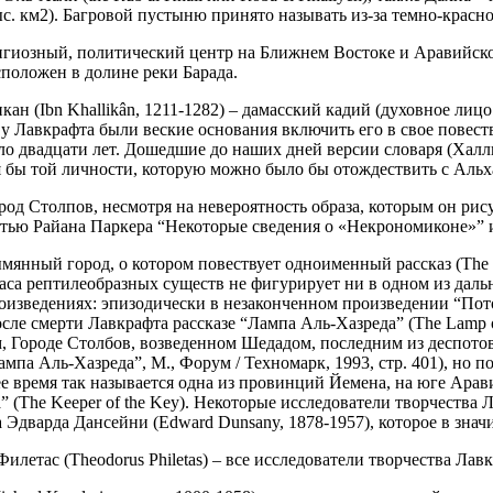
. км2). Багровой пустыню принято называть из-за темно-красног
гиозный, политический центр на Ближнем Востоке и Аравийском 
положен в долине реки Барада.
 (Ibn Khallikân, 1211-1282) – дамасский кадий (духовное лицо 
о, у Лавкрафта были веские основания включить его в свое повес
ло двадцати лет. Дошедшие до наших дней версии словаря (Халли
я бы той личности, которую можно было бы отождествить с Альх
д Столпов, несмотря на невероятность образа, которым он рису
татью Райана Паркера “Некоторые сведения о «Некрономиконе»” 
нный город, о котором повествует одноименный рассказ (The Nam
аса рептилеобразных существ не фигурирует ни в одном из дал
оизведениях: эпизодически в незаконченном произведении “Потом
после смерти Лавкрафта рассказе “Лампа Аль-Хазреда” (The Lamp
 Городе Столбов, возведенном Шедадом, последним из деспотов
Лампа Аль-Хазреда”, М., Форум / Техномарк, 1993, стр. 401), н
 время так называется одна из провинций Йемена, на юге Арави
” (The Keeper of the Key). Некоторые исследователи творчества
а Эдварда Дансейни (Edward Dunsany, 1878-1957), которое в зна
етас (Theodorus Philetas) – все исследователи творчества Лав