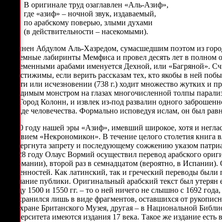
В оригинале труд озаглавлен «Аль-Азиф»,
где «азиф» – ночной звук, издаваемый,
по арабскому поверью, злыми духами
(в действительности – насекомыми).
Сочинен Абдулом Аль-Хазредом, сумасшедшим поэтом из города
подземные лабиринты Мемфиса и провел десять лет в полном од
современными арабами именуется Дехной, или «Багряной». Счи
непостижимы, если верить рассказам тех, кто якобы в ней поб
смерти или исчезновении (738 г.) ходит множество жутких и пр
невидимым монстром на глазах многочисленной толпы парализо
или Город Колонн, и извлек из-под развалин одного заброшенн
прежде человечества. Формально исповедуя ислам, он был рав
В 950 году нашей эры «Азиф», имевший широкое, хотя и негла
заглавием «Некрономикон». В течение целого столетия книга 
подвергнута запрету и последующему сожжению указом патриарх
в 1228 году Олаус Вормий осуществил перевод арабского ориги
в Германии), второй раз в семнадцатом (вероятно, в Испании)
особенностей. Как латинский, так и греческий переводы были п
внимание публики. Оригинальный арабский текст был утерян ещ
между 1500 и 1550 гг. – то о ней ничего не слышно с 1692 год
и сохранился лишь в виде фрагментов, оставшихся от рукописн
спецхране Британского Музея, другая – в Национальной Библи
университета имеются издания 17 века. Такое же издание есть