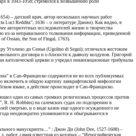
рх в 1043-1058; стремился к возвышению роли
654) – датский врач, автор нескольких научных работ
cta Luci Reddita”, 1636 – о литературе Дании). Как видно, в
олее авторитетных исследователей жизни и творчества
зошло из-за неправильного толкования информации, приведенной
 Ossian, the Son of Fingal, 1763).
ру Уголино ди Сеньи (Ugolino di Segni); отличался жестоким
овольного договора и о близости к дьяволу колдунов. Григорий
ган католической церкви и учредил инквизиционные трибуналы
на” в Сан-Франциско содержится не во всех публикуемых
елью включить в общую картину лавкрафтовской мифологии
абском языке, а действие происходит в Сан-Франциско.
изошел один из самых громких религиозных процессов против
”, R. H. Robbins) на салемских судах по подозрению в
воей смертью, и о виде казни еще одного осужденного не
2 года неоднократно упоминаются и обыгрываются в
ального манускрипта…” : Джон Ди (John Dee, 1527-1608) –
д. работ, самая известная из которых – “Иероглифическая