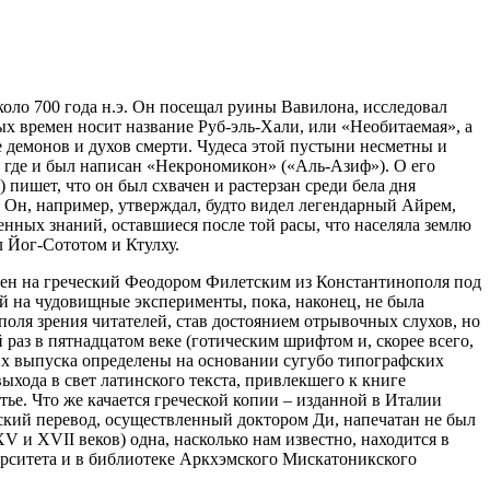
ло 700 года н.э. Он посещал руины Вавилона, исследовал
х времен носит название Руб-эль-Хали, или «Необитаемая», а
 демонов и духов смерти. Чудеса этой пустыни несметны и
, где и был написан «Некрономикон» («Аль-Азиф»). О его
пишет, что он был схвачен и растерзан среди бела дня
 Он, например, утверждал, будто видел легендарный Айрем,
нных знаний, оставшиеся после той расы, что населяла землю
 Йог-Сототом и Ктулху.
еден на греческий Феодором Филетским из Константинополя под
й на чудовищные эксперименты, пока, наконец, не была
оля зрения читателей, став достоянием отрывочных слухов, но
 раз в пятнадцатом веке (готическим шрифтом и, скорее всего,
 их выпуска определены на основании сугубо типографских
ыхода в свет латинского текста, привлекшего к книге
ье. Что же качается греческой копии – изданной в Италии
ийский перевод, осуществленный доктором Ди, напечатан не был
 и XVII веков) одна, насколько нам известно, находится в
ерситета и в библиотеке Аркхэмского Мискатоникского