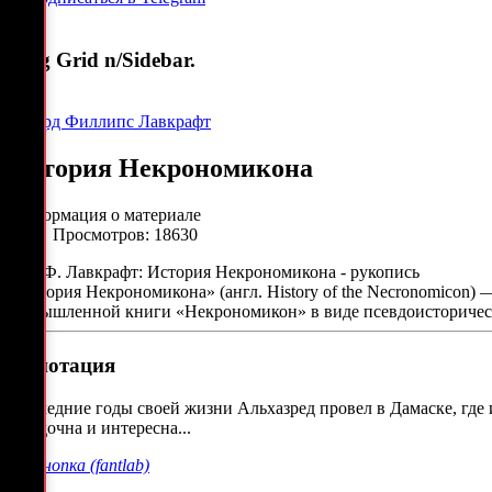
Blog Grid n/Sidebar.
Говард Филлипс Лавкрафт
История Некрономикона
Информация о материале
Просмотров: 18630
«История Некрономикона» (англ. History of the Necronomicon) 
вымышленной книги «Некрономикон» в виде псевдоисторичес
Аннотация
Последние годы своей жизни Альхазред провел в Дамаске, где 
загадочна и интересна...
—
Кнопка (fantlab)