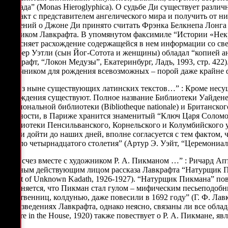
Монада” (Monas Hieroglyphica). О судьбе Ди существует различ
контакт с представителем ангелического мира и получить от 
сведений о Джоне Ди принято считать Фрэнка Белкнепа Лонга (F
учеником Лавкрафта. В упомянутом факсимиле “Истории «Нек
объясняет расхождение содержащейся в нем информации со свед
Уилбер Уэтли (сын Йог-Сотота и женщины) обладал “копией ан
Лавкрафт, “Локон Медузы”, Екатеринбург, Ладъ, 1993, стр. 42
источником для рождения всевозможных – порой даже крайне ф
“…Из ныне существующих латинских текстов…” : Кроме несу
учреждения существуют. Полное название Библиотеки Уайденера
Национальной библиотеки (Bibliotheque nationale) и Британско
частности, в Париже хранится знаменитый “Ключ Царя Соломон
библиотеки Пенсильванского, Корнельского и Колумбийского у
могли дойти до наших дней, вполне согласуется с тем фактом,
начало четырнадцатого столетия” (Артур Э. Уэйт, “Церемониаль
“…Исчез вместе с художником Р. А. Пикманом …” : Ричард Апт
главным действующим лицом рассказа Лавкрафта “Натурщик Пи
Quest of Unknown Kadath, 1926-1927). “Натурщик Пикмана” пов
выясняется, что Пикман стал гулом – мифическим песьеподобн
родственниц, колдунью, даже повесили в 1692 году” (Г. Ф. Лав
произведениях Лавкрафта, однако неясно, связаны ли все обла
Picture in the House, 1920) также повествует о Р. А. Пикмане, я