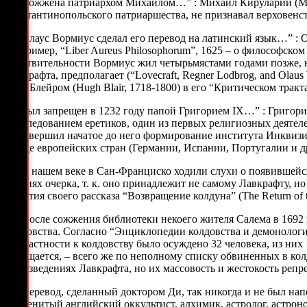
“…Сожжена патриархом Михаилом…” : Михаил Кируларий (Micha
константинопольского патриаршества, не признавал верховенс
“…Олаус Вормиус сделал его перевод на латинский язык…” : Ол
(например, “Liber Aureus Philosophorum”, 1625 – о философском ка
действительности Вормиус жил четырьмястами годами позже, неж
Лавкрафта, предполагает (“Lovecraft, Regner Lodbrog, and Olau
Хью Блейром (Hugh Blair, 1718-1800) в его “Критическом трактате 
“…Был запрещен в 1232 году папой Григорием IX…” : Григорий I
преследованием еретиков, один из первых религиозных деятеле
IX завершил начатое до него формирование института Инквизи
в ряде европейских стран (Германии, Испании, Португалии и др
“…В нашем веке в Сан-Франциско ходили слухи о появившейся
версиях очерка, т. к. оно принадлежит не самому Лавкрафту, 
события своего рассказа “Возвращение колдуна” (The Return of
“…После сожжения библиотеки некоего жителя Салема в 1692 
колдовства. Согласно “Энциклопедии колдовства и демонологии” 
причастности к колдовству было осуждено 32 человека, из них 
сообщается, – всего же по неполному списку обвиненных в ко
произведениях Лавкрафта, но их массовость и жестокость репр
“…Перевод, сделанный доктором Ди, так никогда и не был нап
знаменитый английский оккультист, алхимик, астролог, астроно