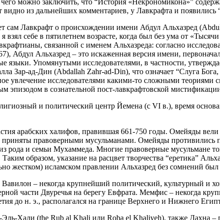
из чего можно заключить, что “История «Некрономикона»” содер
ет видно из дальнейших комментариев, у Лавкрафта и появились 
сам Лавкрафт о происхождении имени Абдул Альхазред (Abdul Al
я взял себе в пятилетнем возрасте, когда был без ума от «Тысячи
Лавкрафтианы, связанной с именем Альхазреда: согласно исследо
, 1967), Абдул Альхазред – это искаженная версия имени, первона
 языки. Упомянутыми исследователями, в частности, утверждаетс
Зар-ад-Дин (Abdallah Zahr-ad-Din), что означает “Слуга Бога, Ц
рное увлечение исследователями какими-то сложными теориями 
дным эпизодом в сознательной пост-лавкрафтовской мистификаци
гиозный и политический центр Йемена (с VI в.), время основа
тия арабских халифов, правившая 661-750 годы. Омейяды вели
ли приняты правоверными мусульманами. Омейяды противились 
 из рода и семьи Мухаммеда. Многие правоверные мусульмане т
Таким образом, указание на расцвет творчества “еретика” Альх
ьно жестком) исламском правлении Альхазред без сомнений был 
Вавилон – некогда крупнейший политический, культурный и хо
северной части Двуречья на берегу Евфрата. Мемфис – некогда к
етия до н. э., располагался на границе Верхнего и Нижнего Егип
-Хали (the Rub al Khali или Roba el Khaliyeh), также Дахна –