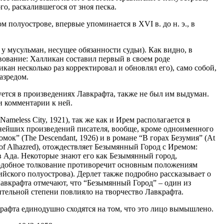
о, раскалившегося от зноя песка.
полуострове, впервые упоминается в XVI в. до н. э., в
у мусульман, несущее обязанности судьи). Как видно, в
твование: Халликан составил первый в своем роде
кан несколько раз корректировал и обновлял его), само собой,
азредом.
ется в произведениях Лавкрафта, также не был им выдуман.
и комментарии к ней.
eless City, 1921), так же как и Ирем располагается в
ьнейших произведений писателя, вообще, кроме одноименного
ок” (The Descendant, 1926) и в романе “В горах Безумия” (At
 of Alhazred), отождествляет Безымянный Город с Иремом:
 Ада. Некоторые знают его как Безымянный город,
о подобное толкование противоречит основным положениям
йского полуострова). Дерлет также подробно рассказывает о
 Лавкрафта отмечают, что “Безымянный Город” – один из
чительной степени повлияло на творчество Лавкрафта.
крафта единодушно сходятся на том, что это лицо вымышлено.