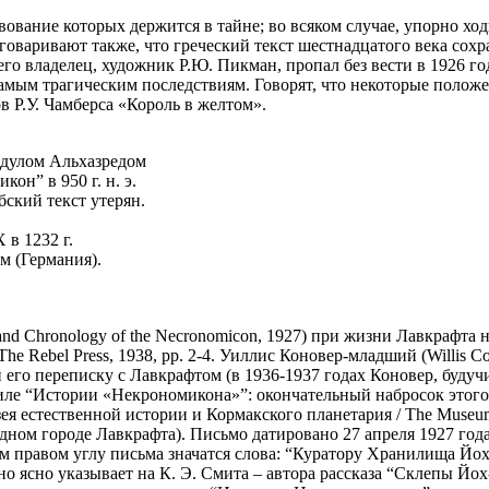
вание которых держится в тайне; во всяком случае, упорно ходи
говаривают также, что греческий текст шестнадцатого века со
к его владелец, художник Р.Ю. Пикман, пропал без вести в 1926 
самым трагическим последствиям. Говорят, что некоторые полож
в Р.У. Чамберса «Король в желтом».
Абдулом Альхазредом
он” в 950 г. н. э.
бский текст утерян.
 в 1232 г.
м (Германия).
d Chronology of the Necronomicon, 1927) при жизни Лавкрафта ник
 The Rebel Press, 1938, pp. 2-4. Уиллис Коновер-младший (Willis 
ржащей его переписку с Лавкрафтом (в 1936-1937 годах Коновер, буд
иле “Истории «Некрономикона»”: окончательный набросок этого 
 естественной истории и Кормакского планетария / The Museum o
одном городе Лавкрафта). Письмо датировано 27 апреля 1927 года
м правом углу письма значатся слова: “Куратору Хранилища Йох-
льно ясно указывает на К. Э. Смита – автора рассказа “Склепы Йо