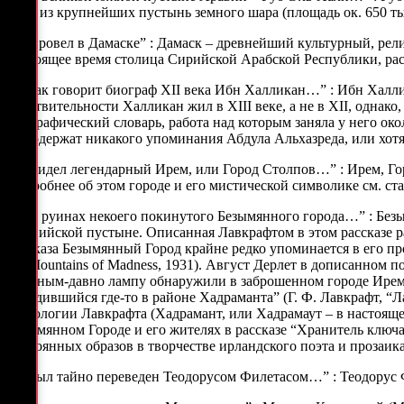
одна из крупнейших пустынь земного шара (площадь ок. 650 тыс
“…Провел в Дамаске” : Дамаск – древнейший культурный, рели
настоящее время столица Сирийской Арабской Республики, рас
“…как говорит биограф XII века Ибн Халликан…” : Ибн Халликан
действительности Халликан жил в XIII веке, а не в XII, однак
биографический словарь, работа над которым заняла у него око
не содержат никакого упоминания Абдула Альхазреда, или хот
“…Видел легендарный Ирем, или Город Столпов…” : Ирем, Горо
Подробнее об этом городе и его мистической символике см. с
“…В руинах некоего покинутого Безымянного города…” : Безымя
Аравийской пустыне. Описанная Лавкрафтом в этом рассказе р
рассказа Безымянный Город крайне редко упоминается в его пр
the Mountains of Madness, 1931). Август Дерлет в дописанном 
“Давным-давно лампу обнаружили в заброшенном городе Ирем,
находившийся где-то в районе Хадраманта” (Г. Ф. Лавкрафт, “
мифологии Лавкрафта (Хадрамант, или Хадрамаут – в настоящее
Безымянном Городе и его жителях в рассказе “Хранитель ключа
постоянных образов в творчестве ирландского поэта и прозаик
“…Был тайно переведен Теодорусом Филетасом…” : Теодорус Фил