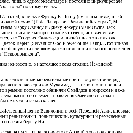
жалась лишь в одном экземпляре и постоянно циркулировала
“соавторы” по этому очерку.
hazred) в письме Фрэнку Б. Лонгу (см. о нем ниже) от 26
 и одной ночи»” (Г. Ф. Лавкрафт, “Затаившийся страх”, М.,
вателям Марку Овинсу и Джеку Чокеру (Mark Owins, Jack
чальное написание которого ныне утрачено, искажение же
я, что Теодорус Филетас (см. ниже) писал это имя как .
веток Веры” (Servant-of-God Flower-of-the-Faith). Этот эпизод
способно увести слишком далеко от действительного положения
и “Некрономикона”.
ния неизвестно, в настоящее время столица Йеменской
 многочисленные завоевательные войны, осуществили ряд
правлению наследников Мухаммеда – к власти они пришли
ого времени постоянно обвиняли Омейядов в мирском и даже
азреда именно во времена правления Омейядов выглядит
бы незамедлительно казнен.
зяйственный центр Вавилонии и всей Передней Азии, впервые
рупный религиозный, политический, культурный и ремесленный
та на левом берегу Нила.
 песчаная пустыня на юго-востоке Аравийского полуострова,