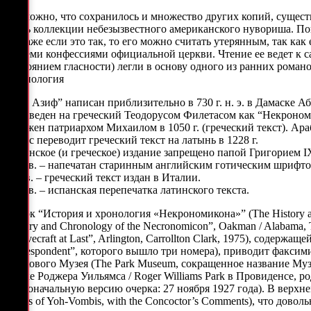
Возможно, что сохранилось и множество других копий, существо
часть коллекции небезызвестного американского нувориша. По
но даже если это так, то его можно считать утерянным, так ка
и всеми конфессиями официальной церкви. Чтение ее ведет к 
достоянием гласности) легли в основу одного из ранних романо
Хронология
“Аль Азиф” написан приблизительно в 730 г. н. э. в Дамаске 
Переведен на греческий Теодорусом Филетасом как “Некрономик
Сожжен патриархом Михаилом в 1050 г. (греческий текст). Ара
Олаус переводит греческий текст на латынь в 1228 г.
Латинское (и греческое) издание запрещено папой Григорием IX
XIV в. – напечатан старинным английским готическим шрифто
XV в. – греческий текст издан в Италии.
XVI в. – испанская перепечатка латинского текста.
Очерк “История и хронология «Некрономикона»” (The History an
History and Chronology of the Necronomicon”, Oakman / Alabama,
(“Lovecraft at Last”, Arlington, Carrollton Clark, 1975), соде
Correspondent”, которого вышло три номера), приводит факсим
Паркового Музея (The Park Museum, сокращенное название Музея
Парке Роджера Уильямса / Roger Williams Park в Провиденсе, р
первоначальную версию очерка: 27 ноября 1927 года). В верхне
Vaults of Yoh-Vombis, with the Concoctor’s Comments), что дово