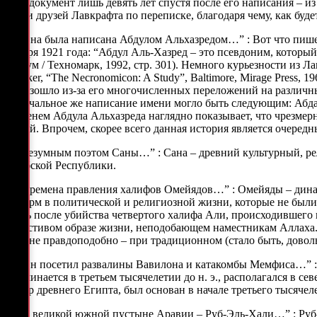
этот документ лишь девять лет спустя после его написания – 
среди друзей Лавкрафта по переписке, благодаря чему, как буд
“…Она была написана Абдулом Альхазредом…” : Вот что пишет 
января 1921 года: “Абдул Аль-Хазред – это псевдоним, который 
Форум / Техномарк, 1992, стр. 301). Немного курьезности из 
Chalker, “The Necronomicon: A Study”, Baltimore, Mirage Press
произошло из-за его многочисленных переложений на различные
Изначальное же написание имени могло быть следующим: Абдалла 
с именем Абдула Альхазреда наглядно показывает, что чрезме
вещей. Впрочем, скорее всего данная история является очере
“…Безумным поэтом Саны…” : Сана – древний культурный, рели
Арабской Республики.
“…Времена правления халифов Омейядов…” : Омейяды – динас
реформ в политической и религиозной жизни, которые не бы
лишь после убийства четвертого халифа Али, происходившего
нечестивом образе жизни, неподобающем наместникам Аллаха. 
вполне правдоподобно – при традиционном (стало быть, довол
“…Он посетил развалины Вавилона и катакомбы Мемфиса…” : 
упоминается в третьем тысячелетии до н. э., располагался в 
центр древнего Египта, был основан в начале третьего тысячел
“…В великой южной пустыне Аравии – Руб-Эль-Хали…” : Руб-Эль