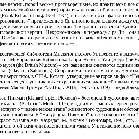
ные версии, порой весьма противоречивые, но практически все он
них магический манускрипт (вариант – магический кристалл и т
rank Belknap Long, 1903-1994), писателя и поэта фантастическо
рономикона»” предложение о Ди вписано карандашом между стр
ениями из других произведений Лавкрафта: в повести “Данвичск
глоязычной версии «Некрономикона» в переводе д-ра Ди – она п
2). Вообще же это размытое указание на связь “«Некрономикон» 
антастических – версий и гипотез.
ществующей библиотеки Мискатоникского Университета выдума
 – Мемориальная Библиотека Гарри Элкинза Уайденера (the Harry
го музея (the British Museum) – эти заведения считаются одними
а” (Clavicula Salomonis). Собраниями книг по магии знамениты
ниверситетов в США. Кстати, утверждение авторов мифа о “Нек
 что не существует никаких сохранившихся рукописей или манус
ная Магия. Гримуар”, СПб., ЛАНЬ, 1998, стр. 169), – ведь Лавкр
он Пикман (Richard Upton Pickman) – бостонский художник, авт
кмана” (Pickman’s Model, 1926) и одним из главных героев ро
ествует о “человеческом этапе” жизни этого художника и обстоя
ым каннибалом. В “Натурщике Пикмана” также говорится, что “П
крафт, “Лампа Аль-Хазреда”, М., Форум / Техномарк, 1993, стр. 
датели этой фамилии родственными узами. Утверждение некоторых
вляется несостоятельным.