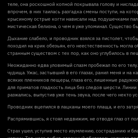
теле, она роскошной копной покрывала голову и ниспада
впрочем, в них таилась разгадка смены поступи, на кот
крысиному острые когти нависали над подушечками паль
мистическая белизна, о чем я уже упоминал. Существо б
Дыхание слабело, и проводник взялся за пистолет, чтобы
походил на крик обезьян, его неестественность могла 
странным существом с тех пор, как оно углубилось в пе
Неожиданно едва уловимый спазм пробежал по его телу.
чудища. Ужас, застывший в его глазах, ранил меня и на 
всяких пленников пещеры, глаза его, лишенные радужно
для приматов гладкость лица без следов шерсти. Линии
разжались, выпустив уже тень звука, после чего некто у
Проводник вцепился в лацканы моего плаща, и его затря
Распрямившись, я стоял недвижим, не отводя глаз от пол
Страх ушел, уступив место изумлению, состраданию и бл