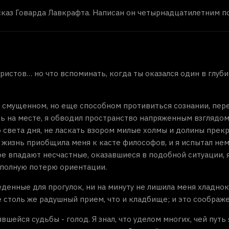
ассказ Говарда Лавкрафта. Написан он четырнадцатилетним п
ристов… но что вспоминать, когда ты оказался один в глуб
смущенном, но еще способном противиться сознании, переш
сь на месте, я обводил пространство напряженным взглядом,
 света дня, не ласкать взором милые холмы и долины прекр
 жизнь приобщила меня к касте философов, и я испытал не
е впадают несчастные, оказавшиеся в подобной ситуации, я
л полную потерю ориентации.
еденные для прогулок, ни на минуту не лишила меня хладнокр
столь же радушный прием, что и кладбище; и это соображен
шейся судьбы - голод. Я знал, что уделом многих, чей путь 