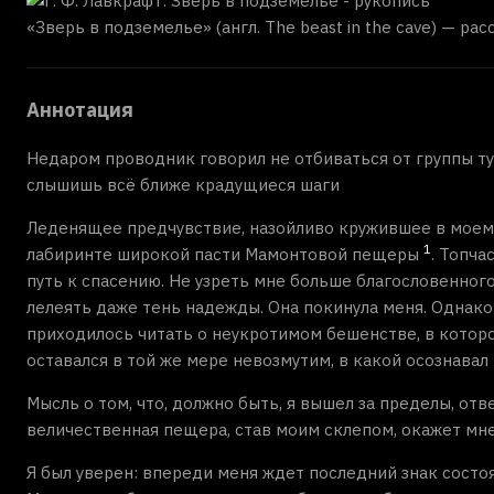
«Зверь в подземелье» (англ. The beast in the cave) — р
Аннотация
Недаром проводник говорил не отбиваться от группы ту
слышишь всё ближе крадущиеся шаги
Леденящее предчувствие, назойливо кружившее в моем 
1
лабиринте широкой пасти Мамонтовой пещеры
. Топча
путь к спасению. Не узреть мне больше благословенного
лелеять даже тень надежды. Она покинула меня. Однако
приходилось читать о неукротимом бешенстве, в которо
оставался в той же мере невозмутим, в какой осознава
Мысль о том, что, должно быть, я вышел за пределы, отв
величественная пещера, став моим склепом, окажет мне 
Я был уверен: впереди меня ждет последний знак состояв