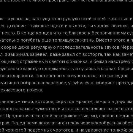
я - я услышал, как существо рухнуло всей своей тяжестью и
дыхание - тяжелые вдохи и выдохи, - и я вдруг осознал, ч
т некто. В конце концов что-то близкое к беспричинному с
ончательно погубить еще теплящуюся жизнь. Вместо этого я 
к, скорее даже регулярную последовательность звуков. Чере
 я закричал, заревел, даже завыл от восторга, так как заме
ающимся отраженным светом фонарика. Я бежал навстречу б
инув свою хваленую сдержанность и путаясь в словах, бессв
лагодарности. Постепенно я почувствовал, что рассудок
туитивно выбрав направление, углубился в лабиринт проход
рехчасового поиска.
 раненном мной, которое, скрытое мраком, лежало в двух ша
подогрело мое мужество, и я сделал несколько шагов в сто
як. Продвигаясь со всей осторожностью, мы, словно в един
рах. Перед нами лежала гигантская человекообразная обез
й чернотой подземных чертогов, и на удивление тонкой; р