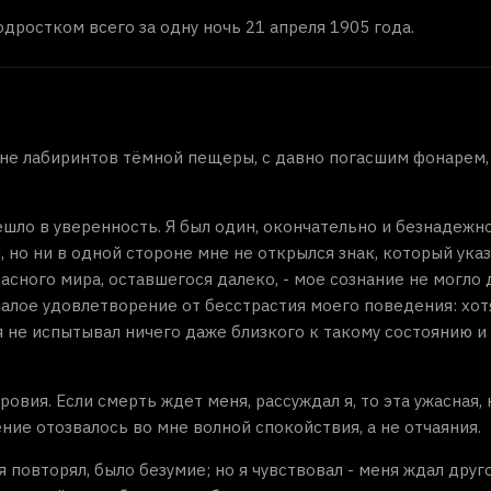
одростком всего за одну ночь 21 апреля 1905 года.
ине лабиринтов тёмной пещеры, с давно погасшим фонарем,
ло в уверенность. Я был один, окончательно и безнадежно
 но ни в одной стороне мне не открылся знак, который ука
асного мира, оставшегося далеко, - мое сознание не могло 
малое удовлетворение от бесстрастия моего поведения: хот
 не испытывал ничего даже близкого к такому состоянию и
овия. Если смерть ждет меня, рассуждал я, то эта ужасная, 
ие отозвалось во мне волной спокойствия, а не отчаяния.
я повторял, было безумие; но я чувствовал - меня ждал друг