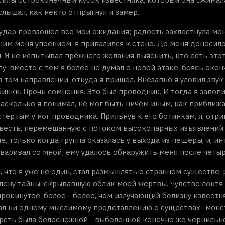
слышал, как некто отпрыгнул и замер.
 удар превзошел все мои ожидания; радость захлестнула мен
меня упоением, я привалился к стене. До меня доносилось 
я. Я не испытывал прежнего желания выяснить, кто есть это
лу, вместе с тем я более не думал о новой атаке, боясь ок
в том направлении, откуда я пришел. Внезапно я уловил зву
ки. Прочь сомнения. Это был проводник. И тогда я завопил,
асколько я понимал, не мог быть ничем иным, как приближ
остертым у ног проводника. Прильнув к его ботинкам, я, отр
весть, перемешанную с потоком высокопарных изъявлений б
, только когда группа оказалась у выхода из пещеры, и, ин
оваривал со мной; ему удалось обнаружить меня после четы
, что я уже не один, стал размышлять о странном существе,
лену тайны, скрывавшую облик моей жертвы. Чувство локтя 
рокинутое, белое - белее, чем излучающий белизну известн
чал ни одному мыслимому представлению о существах- монст
ерсть была белоснежной - выбеленной конечно же чернильно