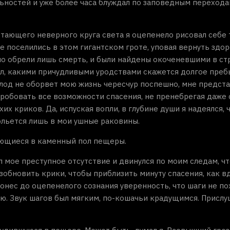
ьностей и уже более часа блуждал по заповедным перехода
 тающего неверного круга света я оцепенело рисовал себе
ые поселились в этом гигантском гроте, уповая вернуть здо
о обрели лишь смерть, и были найдены окоченевшими в ст
ал, какими причудливыми уродствами скажется долгое преб
голод не оборвет мою жизнь чересчур поспешно, мне предст
спробовать все возможности спасения, не пренебрегая даже
 криков. Да, испуская вопли, в глубине души я надеялся, ч
ольется лишь в мои ушные раковины.
вающиеся в каменный пол пещеры.
мое преступное отсутствие и двинулся по моим следам, ч
зобновить крики, чтобы приблизить минуту спасения, как в
онес до оцепенелого сознания уверенность, что шаги не по
ю. Звук шагов был мягким, по-кошачьи крадущимся. Прислу