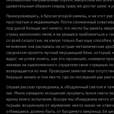
удивительным образом снаряд сразу же достиг цели: я у
Приноровившись, я бросил второй камень, и на этот раз
простертым и недвижимым. Почти сломленный охватившим 
под рукой больше нет ничего, что могло бы ранить звер
страху заполонило меня, я не решался приблизиться к те
со всей скоростью, на какую только был еще способен, 
мгновение она распалась на острые металлические дробин
сводчатом пролете мутный мерцающий блик, который, н
вдруг, не успев понять, как это произошло, оказался пр
изливал на ошеломленного слушателя свою страшную по
возвращается ко мне. Проводник заметил мое отсутствие
берущих начало в том месте, где он последний раз разг
Слушая рассказ проводника, я, ободренный светом и тем
нас. Мною овладело искушение прорвать лучом света пе
арены моего испытания. Вскоре мы обнаружили нечто оп
порыве, вскрикнули от изумления: некто никак не отве
отбившаяся, должно быть, от бродячего зверинца. Ее ш