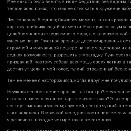
Мне некого было винить в моем бедствии, без ведома г
теперь ясно понял, что мне не отыскать в кружении лаби
Луч фонарика бледнел; близился момент, когда кромешн
картину приближающейся смерти. Мне пришел на ум ус
целебном климате подземного мира, с его неизменной 
ужасных позах. Грустное зрелище деформированных оста
огромной и молчаливой пещере на таком здоровом и силь
редкая возможность разрешить эту загадку. Лучи света 
призрачной; поэтому собрал всю мощь своих легких в тщ
достигнут цели, и мой голос, гулкий, отраженный беск
Тем не менее я насторожился, когда вдруг мне почуди
Неужели освобождение пришло так быстро? Неужели во
отыскать меня в путаном царстве известняка? Эти вопро
восторг сменился ужасом; слух мой, всегда чуткий, а 
шаги человека. В мрачной неподвижности подземелья п
я различил в походке четыре такта вместо двух.