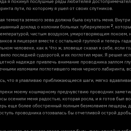
ида я покинул послушные ряды любителей достопримечател
ринта пути, по которому я ушел от своих спутников.
ая темнота земного зева должна была окутать меня. Внутри
2
лышанный доклад о колонии больных туберкулезом
, котор
температурой, чистым воздухом, умиротворяющим покоем, н
нков я лицезрел вместе с остальной группой и теперь гад
ном человеке, как я. Что ж, зловеще сказал я себе, если 
свело последней судорогой, и их поглотил мрак. Я решил и
етной надежде привлечь внимание проводника залпом глухих
онечными изломами поглотившего меня черного лабиринта, в
лось, что я улавливаю приближающиеся шаги, мягко вдавли
преки моему кошмарному предчувствию проводник заметил 
сы осенили меня радостью, которая росла, и я готов был во
теперь еще более обостренный полным безмолвием пещеры, д
оступь проводника отозвалась бы отчетливой острой дробь