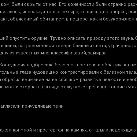
ком, были скрыты от нас. Его конечности были странно рас
игалось, используя то все четыре, то лишь две опоры. Дли
акт, объяснимый обитанием в пещере, как и безукоризненн
ший опустить оружие. Трудно описать природу этого звука. 
тишины, потревоженной теперь бликами света, утраченного
одну из известных мне классификаций, замирал.
 Конвульсия подбросила белоснежное тело и обратила к нам
угольные глаза чудовищно контрастировали с белизной тела.
 я обратил внимание на не слишком развитые челюсти и не
е могли оторвать взгляда от жуткого зрелища. Тонкие губы
заплясали причудливые тени.
сраженная мной и простертая на камнях, открыли леденящую