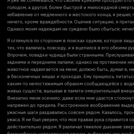
Я уже не сомневался, что своими криками пробудил ото 
голодом, а другой, более быстрой и милосердной смерть
избавление от медленного и жестокого конца, я решил, 
ничего, кроме враждебности. Оценив ситуацию, я притаил
Однако моим надеждам не суждено было сбыться; нечело
Я оглянулся по сторонам в поисках оружия, которое з
тех, что валялись повсюду, и я вцепился в его обеими 
Впрочем, повадки чудища были странными. Прислушивая
задними и передними лапами; однако на протяжении неск
животное надвигается на меня; должно быть, думал я, 
в бесконечных нишах и проходах. Ему пришлось питатьс
каким-то непостижимым образом сообщающейся с водам
живых существ, вызывая в памяти омерзительный внешн
Внезапно меня осенило: даже если мне удастся столкнут
напряжен до предела. Расстроенное воображение выдер
ужасные шаги раздавались совсем рядом. Казалось, прон
ужаса. Я не был уверен, что моя правая рука справится
действительно рядом. Я различал тяжелое дыхание зверя 
безошибочно направленная слухом, выбросила изо всей с