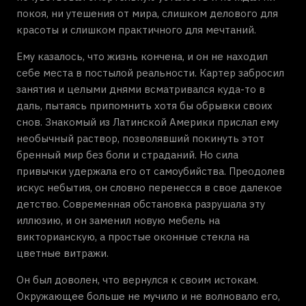
покоя, ни утешения от мира, слишком делового для
красоты и слишком практичного для мечтаний.
Ему казалось, что жизнь кончена, и он не находил
себе места в постылой реальности. Картер забросил
занятия и целыми днями всматривался куда-то в
даль, пытаясь припомнить хотя бы обрывки своих
снов. Знакомый из Латинской Америки прислал ему
необычный раствор, позволявший покинуть этот
бренный мир без боли и страданий. Но сила
привычки удержала его от самоубийства. Преодолев
искус небытия, он словно перенесся в свое далекое
детство. Современная обстановка разрушала эту
иллюзию, и он заменил новую мебель на
викторианскую, а простые оконные стекла на
цветные витражи.
Он был доволен, что вернулся к своим истокам.
Окружающее больше не мучило и не волновало его,