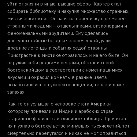
уйти от жизни в иные, высшие сферы. Картер стал
собирать библиотеку и накупил множество странных,
мистических книг. Он завязал переписку с не менее
странными людьми – отшельниками, визионерами и
феноменальными эрудитами. Ему сделались
доступны тайные бездны человеческой души,
древние легенды и события седой старины.
Пристрастие к мистике отразилось и на его быте. Он
окружил себя редкими вещами, обставил свой
бостонский дом в соответствии с изменившимися
вкусами и окрасил комнаты в разные цвета,
позаботившись о нужном освещении, тепле и даже
запахах.
Как-то он услышал о человеке с юга Америки,
которому привезли из Индии и арабских стран
старинные фолианты и глиняные таблицы. Прочитав
их и узнав о богохульстве минувших тысячелетий, тот
смертельно перепугался и никак не мог оправиться