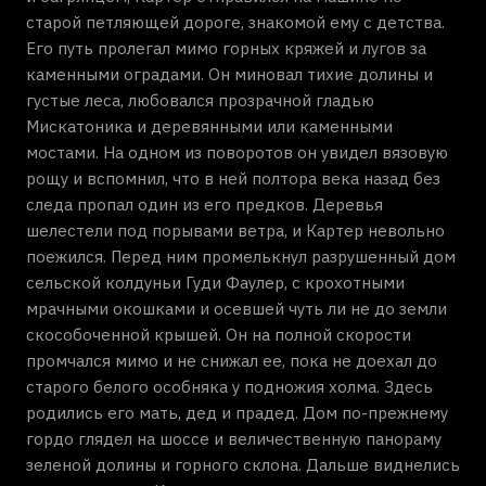
старой петляющей дороге, знакомой ему с детства.
Его путь пролегал мимо горных кряжей и лугов за
каменными оградами. Он миновал тихие долины и
густые леса, любовался прозрачной гладью
Мискатоника и деревянными или каменными
мостами. На одном из поворотов он увидел вязовую
рощу и вспомнил, что в ней полтора века назад без
следа пропал один из его предков. Деревья
шелестели под порывами ветра, и Картер невольно
поежился. Перед ним промелькнул разрушенный дом
сельской колдуньи Гуди Фаулер, с крохотными
мрачными окошками и осевшей чуть ли не до земли
скособоченной крышей. Он на полной скорости
промчался мимо и не снижал ее, пока не доехал до
старого белого особняка у подножия холма. Здесь
родились его мать, дед и прадед. Дом по-прежнему
гордо глядел на шоссе и величественную панораму
зеленой долины и горного склона. Дальше виднелись