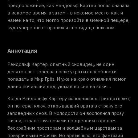
предположение, как Рендольф Картер попал сначала
в искомое время, а затем - в искомое место, как и
намек на то, что могло произойти в змеиной пещере,
куда уверенно отправился сновидец с ключом.
Аннотация
Рэндольф Картер, опытный сновидец, не один
десяток лет горевал после утраты способности
попадать в Мир Грёз. И уже на краю отчаяния помог
давно почивший дед, указав во сне на ключ…
Когда Рэндольфу Картеру исполнилось тридцать лет,
он потерял ключ, открывавший врата в страну его
заповедных снов. В молодости он восполнял прозу
жизни, странствуя ночами по древним городам,
бескрайним просторам и волшебным царствам за
призрачными морями. Но время шло, его фантазии