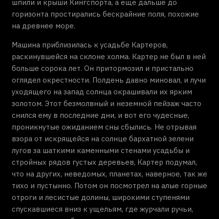
шпили и крыши Кингспорта, а еще дальше до
горизонта простирались бескрайние поля, похожие
на древнее море.
Машина приблизилась к усадьбе Картеров,
раскинувшейся на склоне холма. Картер не был в ней
больше сорока лет. Он притормозил и пристально
оглядел окрестности. Полдень давно миновал, и лучи
уходящего на запад солнца окрашивали их ярким
золотом. Этот безмолвный и неземной пейзаж часто
снился ему в последние дни, и вот его чудесные,
проникнутые ожиданием сны сбылись. Не отрывая
взора от искрящейся на солнце бархатной зелени
лугов за шаткими каменными стенами усадьбы и
стройных рядов густых деревьев, Картер подумал,
что на других, неведомых, планетах, наверное, так же
тихо и пустынно. Потом он посмотрел на алые горные
отроги и лесистые долины, широкими ступенями
спускавшиеся вниз к ущельям, где журчали ручьи,