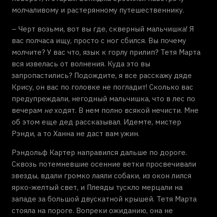
молчаливому и растерянному путешественнику.
– Черт возьми, вот вы где, скверный мальчишка! Я
вас полчаса ищу, просто с ног сбился. Вы почему
молчите? У вас что, язык к горлу прилип? Тетя Марта
вся извелась от волнения. Куда это вы
запропастились? Подождите, я все расскажу дяде
Крису, он вас по головке не погладит! Сколько вас
предупреждали, негодный мальчишка, что в лес по
вечерам
не
ходят. В нем полно всякой нечисти. Мне
об этом еще дед рассказывал. Идемте, мистер
Рэнди, а то Ханна не даст вам ужин.
Рэндольф Картер направился дальше по дороге.
Сквозь потемневшие осенние ветки просвечивали
звезды, вдали громко лаяли собаки, из окон лился
ярко-желтый свет, и Плеяды тускло мерцали на
западе за большой двускатной крышей. Тетя Марта
стояла на пороге. Вопреки ожиданию, она не