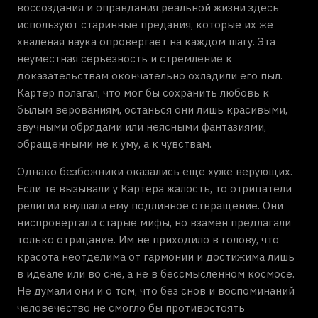
воссоздания и оправдания реальной жизни здесь
используют старинные предания, которые их же
хваленая наука опровергает на каждом шагу. Эта
неуместная серьезность и стремление к
доказательствам окончательно охладили его пыл.
Картер полагал, что мог бы сохранить любовь к
былым верованиям, останься они лишь красивыми,
звучными обрядами или неясными фантазиями,
обращенными не к уму, а к чувствам.
Однако безбожники оказались еще хуже верующих.
Если те вызывали у Картера жалость, то отрицатели
религии внушали ему подлинное отвращение. Они
ниспровергали старые мифы, но взамен предлагали
только отрицание. Им не приходило в голову, что
красота неотделима от гармонии и достижима лишь
в идеале или во сне, а не в бессмысленном космосе.
Не думали они и о том, что без снов и воспоминаний
человечество не смогло бы противостоять