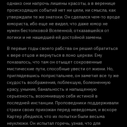
однако они напрочь лишены красоты, а в веренице
происходящих событий нет ни цели, ни смысла, как
утверждали те же знатоки. Он сделался чем-то вроде
юмориста, ибо еще не видел, что даже юмор не
нужен бестолковой Вселенной, отказавшейся от
логики и не нашедшей ей достойной замены.
В первые годы своего рабства он решил обратиться
к вере отцов и вернуться в лоно церкви. Ему
показалось, что там он отыщет сокровенные
мистические пути, способные увести от жизни. Но,
приглядевшись попристальнее, он заметил все ту же
скудость воображения, поблекшую, болезненную
красу, уныние, банальность и напыщенную
серьезность, возомнившую себя истиной в
последней инстанции. Проповедники поддерживали
страхи своих прихожан перед неведомым, и вскоре
Картер убедился, что их попытки были весьма
неуклюжи. Он испытал горечь, узнав, что для