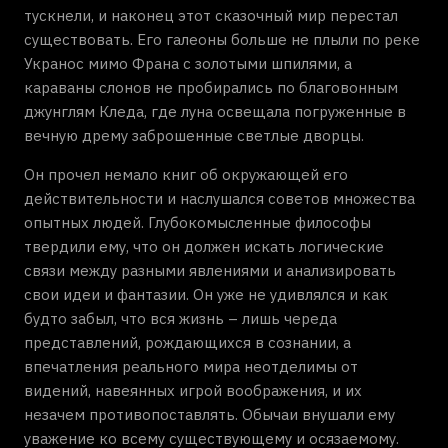
тускнели, и наконец этот сказочный мир перестал
существовать. Его галеоны больше не плыли по реке
Укранос мимо Франа с золотыми шпилями, а
караваны слонов не пробирались по благовонным
джунглям Кледа, где луна освещала погруженные в
вечную дрему заброшенные светлые дворцы.
Он прочел немало книг об окружающей его
действительности и наслушался советов множества
опытных людей. Глубокомысленные философы
твердили ему, что он должен искать логические
связи между разными явлениями и анализировать
свои идеи и фантазии. Он уже не удивлялся и как
будто забыл, что вся жизнь – лишь череда
представлений, рождающихся в сознании, а
впечатления реального мира неотделимы от
видений, навеянных игрой воображения, и их
незачем противопоставлять. Обычаи внушали ему
уважение ко всему существующему и осязаемому.