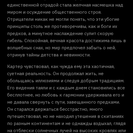
единственной отрадой стала желчная насмешка над
миром и осуждение общественного строя.
Отрицатели никак не могли понять, что эти убогие
принципы столь же противоречивы, как и боги их
предков, а минутное наслаждение сулит скорую
гибель. Спокойная, вечная красота достижима лишь в
волшебных снах, но мир предпочел забыть о ней,
отринув тайны детства и невинности.
Картер чувствовал, как чужда ему эта хаотичная,
суетная реальность. Он продолжал жить, не
обольщаясь иллюзиями и следуя добрым традициям.
Его видения таяли и с каждым днем становились все
бесплотнее, но любовь к гармонии удерживала его и
не давала свернуть с пути, завещанного предками.
Он старался держаться бесстрастно, много
путешествовал, но не находил утешения в скитаниях
по разным континентам и не однажды вздыхал, глядя
на отблески солнечных лучей на высоких кровлях или