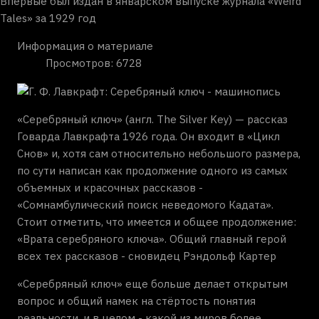
Впервые был издан в январском выпуске журнала «Weird
Tales» за 1929 год
Информация о материале
Просмотров: 6728
«Серебряный ключ» (англ. The Silver Key) — рассказ
Говарда Лавкрафта 1926 года. Он входит в «Цикл
Снов» и, хотя сам относительно небольшого размера,
по сути написан как продолжение одного из самых
объемных и красочных рассказов -
«Сомнамбулический поиск неведомого Кадата».
Стоит отметить, что имеется и общее продолжение:
«Врата серебряного ключа». Общий главный герой
всех тех рассказов - сновидец Рэндольф Картер
«Серебряный ключ» еще больше делает открытым
вопрос и общий намек на стёртость понятия
реальности, и в целом - какой из миров более