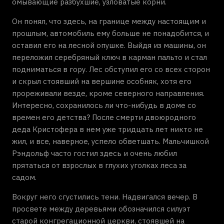
омывающие разбухшие, узловатые корни.
Он понял, что здесь, на границе между настоящим и
прошлым, автомобиль ему больше не понадобится, и
оставил его на лесной опушке. Выйдя из машины, он
переложил серебряный ключ в карман пальто и стал
подниматься в гору. Лес обступил его со всех сторон
и скрыл стоявший на вершине особняк, хотя его
прореживали везде, кроме северного направления.
Интересно, сохранилось ли что-нибудь в доме со
времен его детства? После смерти двоюродного
деда Кристофера в нем уже тридцать лет никто не
жил, и все, наверное, успело обветшать. Мальчишкой
Рэндольф часто гостил здесь и очень любил
прятаться от взрослых в глухих уголках леса за
садом.
Вокруг него сгустились тени. Надвигался вечер. В
просвете между деревьями обозначился силуэт
старой конгрегационной церкви, стоявшей на