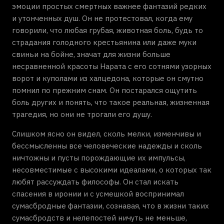
эмоции простых смертных важнее фантазий редких
и утонченных душ. Он не протестовал, когда ему
говорили, что любая грубая, животная боль, будь то
страдания голодного крестьянина или даже муки
свиньи на бойне, значат для жизни больше
несравненной красоты Нарата с его сотнями узорных
ворот и куполами из халцедона, которые он смутно
помнил по прежним снам. Он постарался ощутить
боль других и понять, что такое реальная, жизненная
трагедия, но они не трогали его душу.
Слишком ясно он видел, сколь мелки, изменчивы и
бессмысленны все человеческие надежды и сколь
ничтожны и пусты порождающие их импульсы,
несовместимые с высокими идеалами, о которых так
любят рассуждать философы. Он стал искать
спасения в иронии и с усмешкой воспринимал
сумасбродные фантазии, сознавая, что в жизни таких
сумасбродств и нелепостей ничуть не меньше,