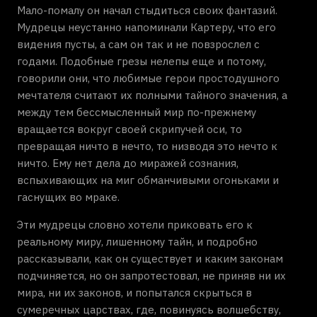
Мало-помалу он начал стыдиться своих фантазий.
Мудрецы неустанно напоминали Картеру, что его
видения пусты, а сам он так и не повзрослел с
годами. Подобные грезы нелепы еще и потому,
говорили они, что любимые герои простодушного
мечтателя считают их полными тайного значения, а
между тем бессмысленный мир по-прежнему
вращается вокруг своей скрипучей оси, то
превращая ничто в нечто, то низводя это нечто к
ничто. Ему нет дела до миражей сознания,
вспыхивающих на миг обманчивыми огоньками и
гаснущих во мраке.
Эти мудрецы словно хотели приковать его к
реальному миру, лишенному тайн, и подробно
рассказывали, как он существует и каким законам
подчиняется, но он запротестовал, не приняв ни их
мира, ни их законов, и попытался скрыться в
сумеречных царствах, где, повинуясь волшебству,