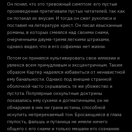
Он понял, что это тревожный симптом: его пустые
произведения притягивали пустых читателей, так как
он потакал их вкусам. И тогда он сжег рукописи и
поставил на литературе крест. Он писал изысканные
романы, в которых смеялся над своими снами,
очерченными двумя-тремя легкими штрихами,
однако видел, что в его софизмах нет жизни.
Потом он принялся культивировать свои иллюзии и
увлекся всем причудливым и эксцентричным. Таким
образом Картер надеялся избавиться от ненавистной
ему банальности. Однако под внешне странной
оболочкой часто скрывались те же убожество и
пустота. Популярные оккультные доктрины
показались ему сухими и догматичными, он не
обнаружил в них ни грана истины, способной
искупить непререкаемый тон. Бросающиеся в глаза
глупость, фальшь и путаница не имели ничего
общего с его снами и только мешали его сознанию