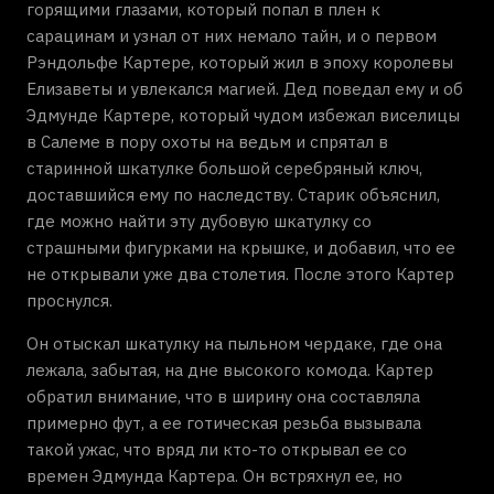
горящими глазами, который попал в плен к
сарацинам и узнал от них немало тайн, и о первом
Рэндольфе Картере, который жил в эпоху королевы
Елизаветы и увлекался магией. Дед поведал ему и об
Эдмунде Картере, который чудом избежал виселицы
в Салеме в пору охоты на ведьм и спрятал в
старинной шкатулке большой серебряный ключ,
доставшийся ему по наследству. Старик объяснил,
где можно найти эту дубовую шкатулку со
страшными фигурками на крышке, и добавил, что ее
не открывали уже два столетия. После этого Картер
проснулся.
Он отыскал шкатулку на пыльном чердаке, где она
лежала, забытая, на дне высокого комода. Картер
обратил внимание, что в ширину она составляла
примерно фут, а ее готическая резьба вызывала
такой ужас, что вряд ли кто-то открывал ее со
времен Эдмунда Картера. Он встряхнул ее, но