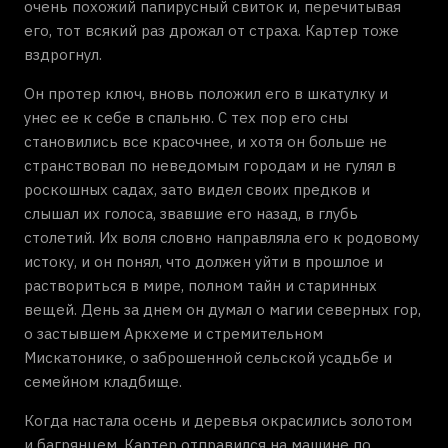
очень похожий папирусный свиток и, перечитывая
его, тот всякий раз дрожал от страха. Картер тоже
вздрогнул.
Он протер ключ, вновь положил его в шкатулку и
унес ее к себе в спальню. С тех пор его сны
становились все красочнее, и хотя он больше не
странствовал по неведомым городам и не гулял в
роскошных садах, зато видел своих предков и
слышал их голоса, звавшие его назад, в глубь
столетий. Их воля словно направляла его к родовому
истоку, и он понял, что должен уйти в прошлое и
раствориться в мире, полном тайн и старинных
вещей. День за днем он думал о магии северных гор,
о застывшем Аркхеме и стремительном
Мискатонике, о заброшенной сельской усадьбе и
семейном кладбище.
Когда настала осень и деревья окрасились золотом
и багрянцем, Картер отправился на машине по