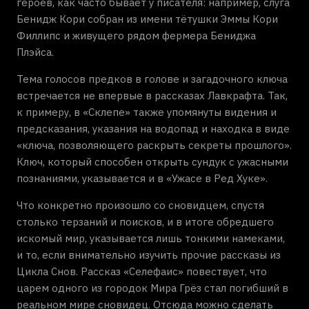
героев, как часто бывает у писателя: например, слуга
Бенидж Кори собран из имени тётушки Эммы Кори
Филлипс и живущего рядом фермера Бениджа
Плэйса.
Тема голосов предков в голове и загадочного ключа
встречается не впервые в рассказах Лавкрафта. Так,
к примеру, в «Склепе» также упомянуты видения и
предсказания, указания на водопад и находка в виде
«ключа, позволяющего раскрыть секреты прошлого».
Ключ, который способен открыть сундук с ужасными
познаниями, указывается и в «Ужасе в Ред Хуке».
Что конкретно произошло со сновидцем, спустя
столько терзаний и поисков, и в итоге обредшего
искомый мир, указывается лишь тонкими намеками,
и то, если внимательно изучить прочие рассказы из
Цикла Снов. Рассказ «Селефаис» повествует, что
царем одного из городок Мира Грёз стал погибший в
реальном мире сновидец. Отсюда можно сделать