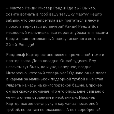
– Мистер Рэнди! Мистер Рэнди! Где вы? Вы что,
хотите вогнать в гроб вашу тетушку Марту? Нешто
забыли, что она запретила вам прятаться в лесу и
просила вернуться до вечера? Рэнди! Рэнди! Вот
несносный мальчишка, все норовит убежать и часами
бродит, как помешанный, вокруг змеиного логова…
Эй, эй, Рэн…ди!
Рэндольф Картер остановился в кромешной тьме и
протер глаза. Дело неладно. Он заблудился. Ему
незачем тут быть, да и уже, наверное, поздно.
Интересно, который теперь час? Однако он не полез
в карман за маленькой подзорной трубой и не стал
глядеть на часы на кингспортской башне. Впрочем,
он прекрасно понимал, что его опоздание связано с
чем-то очень странным и необычным. Наконец
Картер все же сунул руку в карман за подзорной
трубой, но ее там не оказалось. А вот серебряный