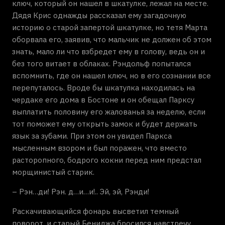
ключ, который он нашел в шкатулке, лежал на месте.
Дядя Крис однажды рассказал ему загадочную
историю о старой запертой шкатулке, но тетя Марта
оборвала его, заявив, что мальчик не должен об этом
знать, мало ли что взбредет ему в голову, ведь он и
без того витает в облаках. Рэндольф попытался
вспомнить, где он нашел ключ, но в его сознании все
перепуталось. Вроде бы шкатулка находилась на
чердаке его дома в Бостоне и он обещал Парксу
выплатить половину его жалованья за неделю, если
тот поможет ему открыть замок и будет держать
язык за зубами. При этом он увидел Паркса
мысленным взором и был поражен, что вместо
расторопного, бодрого кокни перед ним предстал
морщинистый старик.
– Рэн…ди! Рэн. д…и…и!.. Эй, эй, Рэнди!
Раскачивающийся фонарь высветил темный
поворот, и старый Бениджа бросился навстречу