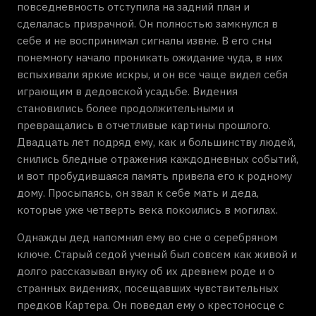
повседневность отступила на задний план и
сделалась призрачной. Он полностью замкнулся в
себе и не воспринимал сигналы извне. В его сны
понемногу начало проникать ожидание чуда, в них
вспыхивали яркие искры, и он все чаще видел себя
играющим в дедовской усадьбе. Видения
становились более продолжительными и
превращались в отчетливые картины прошлого.
Двадцать лет подряд ему, как и большинству людей,
снились бледные отражения каждодневных событий,
и вот пробудившаяся память привела его к родному
дому. Просыпаясь, он звал к себе мать и деда,
которые уже четверть века покоились в могилах.
Однажды дед напомнил ему во сне о серебряном
ключе. Старый седой ученый был совсем как живой и
долго рассказывал внуку об их древнем роде и о
странных видениях, посещавших чувствительных
предков Картера. Он поведал ему о крестоносце с