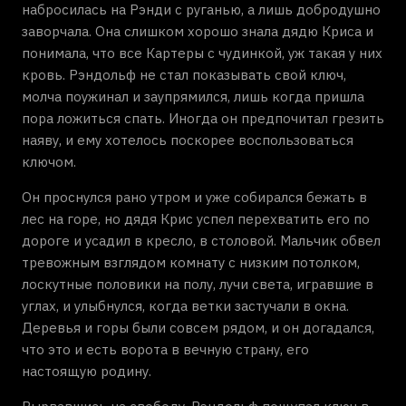
набросилась на Рэнди с руганью, а лишь добродушно
заворчала. Она слишком хорошо знала дядю Криса и
понимала, что все Картеры с чудинкой, уж такая у них
кровь. Рэндольф не стал показывать свой ключ,
молча поужинал и заупрямился, лишь когда пришла
пора ложиться спать. Иногда он предпочитал грезить
наяву, и ему хотелось поскорее воспользоваться
ключом.
Он проснулся рано утром и уже собирался бежать в
лес на горе, но дядя Крис успел перехватить его по
дороге и усадил в кресло, в столовой. Мальчик обвел
тревожным взглядом комнату с низким потолком,
лоскутные половики на полу, лучи света, игравшие в
углах, и улыбнулся, когда ветки застучали в окна.
Деревья и горы были совсем рядом, и он догадался,
что это и есть ворота в вечную страну, его
настоящую родину.