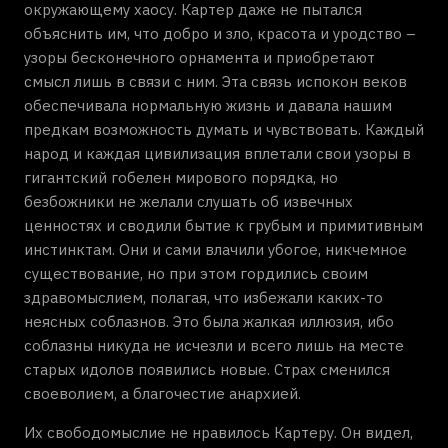
окружающему хаосу. Картер даже не пытался
объяснить им, что добро и зло, красота и уродство –
узоры бесконечного орнамента и приобретают
смысл лишь в связи с ним. Эта связь испокон веков
обеспечивала нормальную жизнь и давала нашим
предкам возможность думать и чувствовать. Каждый
народ и каждая цивилизация вплетали свои узоры в
гигантский гобелен мирового порядка, но
безбожники не желали слушать об извечных
ценностях и сводили бытие к грубым и примитивным
инстинктам. Они и сами влачили убогое, никчемное
существование, но при этом гордились своим
здравомыслием, полагая, что избежали каких-то
неясных соблазнов. Это была жалкая иллюзия, ибо
соблазны никуда не исчезли и всего лишь на месте
старых идолов появились новые. Страх сменился
своеволием, а благочестие анархией.
Их свободомыслие не нравилось Картеру. Он видел,