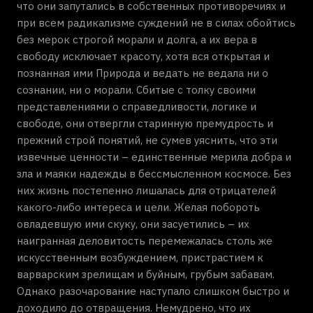
что они запутались в собственных противоречиях и
при всем радикализме суждений не в силах обойтись
без мерок строгой морали и долга, а их вера в
свободу исключает красоту, хотя вся открытая и
познанная ими Природа и ведать не ведала ни о
сознании, ни о морали. Сбитые с толку своими
представлениями о справедливости, логике и
свободе, они отвергли старинную премудрость и
прежний строй понятий, не сумев уяснить, что эти
извечные ценности – единственные мерила добра и
зла и маяки надежды в бессмысленном космосе. Без
них жизнь постепенно лишалась для отрицателей
какого-либо интереса и цели. Желая побороть
овладевшую ими скуку, они засуетились – их
наигранная деловитость перемежалась столь же
искусственным возбуждением, пристрастием к
варварским зрелищам и буйным, грубым забавам.
Однако разочарование наступало слишком быстро и
доходило до отвращения. Немудрено, что их