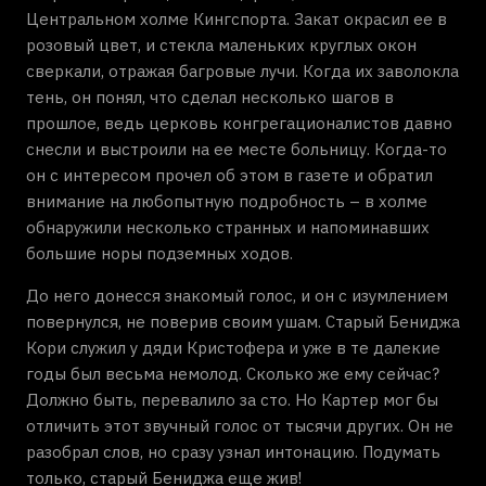
Центральном холме Кингспорта. Закат окрасил ее в
розовый цвет, и стекла маленьких круглых окон
сверкали, отражая багровые лучи. Когда их заволокла
тень, он понял, что сделал несколько шагов в
прошлое, ведь церковь конгрегационалистов давно
снесли и выстроили на ее месте больницу. Когда-то
он с интересом прочел об этом в газете и обратил
внимание на любопытную подробность – в холме
обнаружили несколько странных и напоминавших
большие норы подземных ходов.
До него донесся знакомый голос, и он с изумлением
повернулся, не поверив своим ушам. Старый Бениджа
Кори служил у дяди Кристофера и уже в те далекие
годы был весьма немолод. Сколько же ему сейчас?
Должно быть, перевалило за сто. Но Картер мог бы
отличить этот звучный голос от тысячи других. Он не
разобрал слов, но сразу узнал интонацию. Подумать
только, старый Бениджа еще жив!