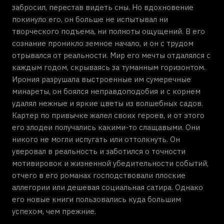
забросил, перестав видеть сны. Но вдохновение
покинуло его, он больше не испытывал ни
творческого подъема, ни полноты ощущений. В его
сознание проникло земное начало, и он с трудом
отрывался от реальности. Мир его мечты отдалялся с
каждым годом, скрываясь за туманным горизонтом.
Ирония разрушала выстроенные им сумеречные
минареты, он боялся неправдоподобия и с корнем
удалял нежные и яркие цветы из волшебных садов.
Картер по привычке жалел своих героев, и от этого
его злодеи получались какими-то слащавыми. Они
никого не могли испугать или оттолкнуть. Он
уверовал в реальность и заботился о точности
мотивировок и жизненной убедительности событий,
отчего в его романах господствовали плоские
аллегории или дешевая социальная сатира. Однако
его новые книги пользовались куда большим
успехом, чем прежние.