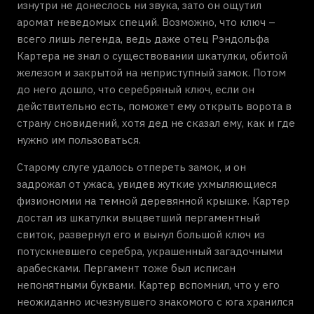
изнутри не донеслось ни звука, зато он ощутил
аромат неведомых специй. Возможно, что ключ –
всего лишь легенда, ведь даже отец Рэндольфа
Картера не знал о существовании шкатулки, обитой
железом и закрытой на неприступный замок. Потом
до него дошло, что серебряный ключ, если он
действительно есть, поможет ему открыть ворота в
страну сновидений, хотя дед не сказал ему, как и где
нужно им пользоваться.
Старому слуге удалось отпереть замок, и он
задрожал от ужаса, увидев жуткие ухмыляющиеся
физиономии на темной деревянной крышке. Картер
достал из шкатулки выцветший пергаментный
свиток, развернул его и вынул большой ключ из
потускневшего серебра, украшенный загадочными
арабесками. Пергамент тоже был исписан
непонятными буквами. Картер вспомнил, что у его
неожиданно исчезнувшего знакомого с юга хранился