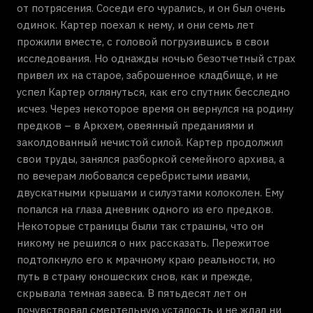
от потрясения. Соседи его чурались, и он был очень
одинок. Картер поехал к нему, и они семь лет
прожили вместе, с головой погрузившись в свои
исследования. Но однажды ночью безотчетный страх
привел их на старое, заброшенное кладбище, и не
успел Картер оглянуться, как его спутник бесследно
исчез. Через некоторое время он вернулся на родину
предков – в Аркхем, овеянный преданиями и
заколдованный нечистой силой. Картер продолжил
свои труды, занялся разборкой семейного архива, а
по вечерам любовался серебристыми ивами,
двускатными крышами и силуэтами колоколен. Ему
попался на глаза дневник одного из его предков.
Некоторые страницы были так страшны, что он
никому не решился о них рассказать. Пережитое
подтолкнуло его к мрачному краю реальности, но
путь в страну юношеских снов, как и прежде,
скрывала темная завеса. В пятьдесят лет он
почувствовал смертельную усталость и не ждал ни