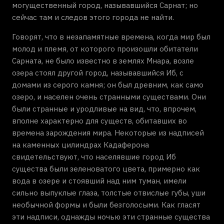
могущественный город, называвшийся Сарнат; но
сейчас там и следов этого города не найти.
Говорят, что в незапамятные времена, когда мир был
молод и племя, от которого произошли обитатели
Сарната, не было известно в землях Мнара, возле
озера стоял другой город, называвшийся Иб, с
домами из серого камня; он был древним, как само
озеро, и населен очень странными существами. Они
были странные и уродливые на вид, что, впрочем,
вполне характерно для существ, обитавших во
времена зарождения мира. Некоторые из надписей
на каменных цилиндрах Кадаферона
свидетельствуют, что населявшие город Иб
существа были зеленоватого цвета, примерно как
вода в озере и стоявший над ним туман, имели
сильно выпуклые глаза, толстые отвислые губы, уши
необычной формы и были безголосыми. Как гласят
эти надписи, однажды ночью эти странные существа