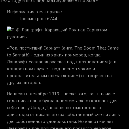
1920 году в шотландском журнале «The Scot»
Информация о материале
Просмотров: 6744
«Рок, постигший Сарнат» (англ. The Doom That Came
to Sarnath) - один из ярких примеров, когда
Лавкрафт создавал рассказ под вдохновением (а в
конкретном случае - под весьма ярким и
продолжительным впечатлением) от творчества
других авторов.
Написан в декабре 1919 - после того, как в начале
года писатель в буквальном смысле открывает для
себя прозу Лорда Дансени, потомственного
аристократа, писавшего за собственный счёт и лишь
для собственного удовольствия. Но как отмечает
Лавкрафт - при прочтении его постигло немалое