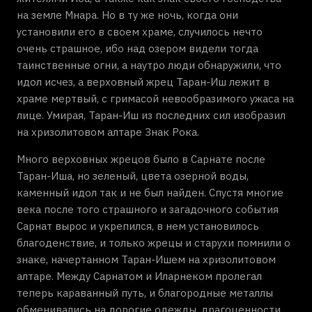
на земле Мнара. Но в ту же ночь, когда они
установили его в своем храме, случилось нечто
очень страшное, ибо над озером видели тогда
таинственные огни, а наутро люди обнаружили, что
идол исчез, а верховный жрец Таран-Иш лежит в
храме мертвый, с гримасой невообразимого ужаса на
лице. Умирая, Таран-Иш из последних сил изобразил
на хризолитовом алтаре Знак Рока.
Много верховных жрецов было в Сарнате после
Таран-Иша, но зеленый, цвета озерной воды,
каменный идол так и не был найден. Спустя многие
века после того страшного и загадочного события
Сарнат вырос и укрепился, в нем установилось
благоденствие, и только жрецы и старухи помнили о
знаке, начертанном Таран-Ишем на хризолитовом
алтаре. Между Сарнатом и Иларнеком пролегал
теперь караванный путь, и благородные металлы
обменивались на дорогие одежды, драгоценности,