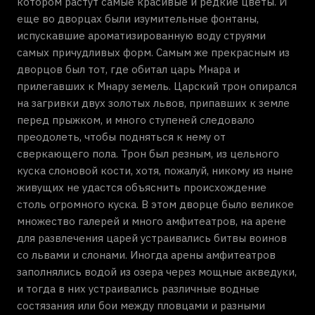
котором растут самые красивые и редкие цветы. И
еще во дворцах были изумительные фонтаны,
испускавшие ароматизированную воду струями
самых причудливых форм. Самым же прекрасным из
дворцов был тот, где обитал царь Мнара и
прилегавших к Мнару земель. Царский трон опирался
на загривки двух золотых львов, припавших к земле
перед прыжком, и много ступеней следовало
преодолеть, чтобы подняться к нему от
сверкающего пола. Трон был резным, из цельного
куска слоновой кости, хотя, пожалуй, никому из ныне
живущих не удастся объяснить происхождение
столь огромного куска. В этом дворце было великое
множество галерей и много амфитеатров, на арене
для развлечения царей устраивались битвы воинов
со львами и слонами. Иногда арены амфитеатров
заполнялись водой из озера через мощные акведуки,
и тогда в них устраивались различные водные
состязания или бои между пловцами и разными