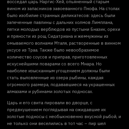
восседал царь Наргис-Хей, опьяненный старым
вином из запасников завоеванного Пнофа. На столах
было изобилие странных деликатесов: здесь были
запеченные павлины с дальних холмов Лимплана,
пятки молодых верблюдов из пустыни Бназик, орехи
и пряности из рощ Сидатриана и жемчужины из
омываемого волнами Мталя, растворенные в винном
уксусе из Траа. Также было невообразимое
количество соусов и приправ, приготовленных
искуснейшими поварами со всего Мнара. Но
наиболее изысканным угощением должны были
стать выловленные из озера рыбины, каждая
огромного размера, подававшиеся на украшенных
алмазами и рубинами золотых подносах.
Царь и его свита пировали во дворце, с
предвкушением поглядывая на ожидавшие их
золотые подносы с необыкновенно вкусной рыбой, и
не только они веселились в тот час – пир шел