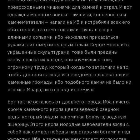
превосходными мишенями для камней и стрел. И вот
однажды молодые воины – лучники, копьеносцы и
камнеметатели – напали на Иб и истребили всех его
обитателей, а затем столкнули трупы в озеро
длинными копьями, ибо не желали прикасаться
руками к их омерзительным телам. Серые монолиты,
украшенные скульптурами, тоже были преданы
озеру; волоча их к воде, они изумлялись тому
огромному труду, который когда-то затратили на то,
чтобы доставить сюда из неведомого далека такие
каменные громады, ибо подобного камня не было ни
в земле Мнара, ни в соседних землях.
Вот так не осталось от древнего города Иба ничего,
кроме каменного идола цвета зеленой озерной
воды, который видом напоминал Бокруга, водяную
ящерицу. Этого идола молодые завоеватели взяли с
собой как символ победы над старыми богами и над
жителями Иба, а также как знак своего господства