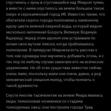
спустились с луны в сгустившийся над Мнаром туман,
а вместе с ними опустилось на землю большое тихое
озеро и серокаменный город Иб. Известно также, что
обитатели серого города поклонялись каменному
идолу цвета зеленой озерной воды, который видом
несколько напоминал Бокруга, Великую Водяную
Ящерицу; перед этим идолом они устраивали по
ночам свои жуткие пляски, когда приближалось
полнолуние. В папирусах Иларнека есть рассказ о
том, как однажды они научились добывать огонь, и с
тех пор по любому случаю зажигали его на всяческих
церемониях. Но об этих существах известно сейчас
очень мало, поскольку жили они очень давно, а род
человеческий слишком молод, чтобы помнить о
такой древности.
Спустя многие тысячелетия на землю Мнара явились
люди, темнокожие кочевники со стадами
тонкорунных овец; они построили города Траа,