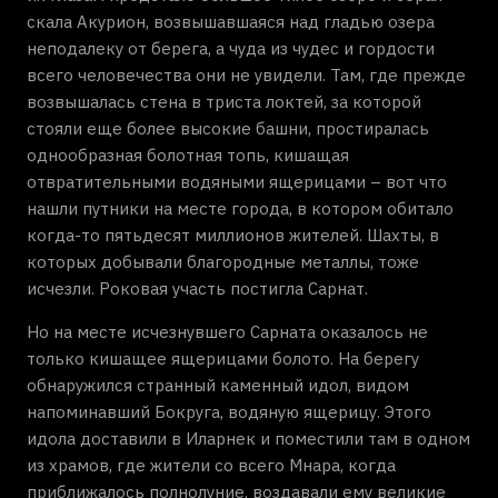
скала Акурион, возвышавшаяся над гладью озера
неподалеку от берега, а чуда из чудес и гордости
всего человечества они не увидели. Там, где прежде
возвышалась стена в триста локтей, за которой
стояли еще более высокие башни, простиралась
однообразная болотная топь, кишащая
отвратительными водяными ящерицами – вот что
нашли путники на месте города, в котором обитало
когда-то пятьдесят миллионов жителей. Шахты, в
которых добывали благородные металлы, тоже
исчезли. Роковая участь постигла Сарнат.
Но на месте исчезнувшего Сарната оказалось не
только кишащее ящерицами болото. На берегу
обнаружился странный каменный идол, видом
напоминавший Бокруга, водяную ящерицу. Этого
идола доставили в Иларнек и поместили там в одном
из храмов, где жители со всего Мнара, когда
приближалось полнолуние, воздавали ему великие