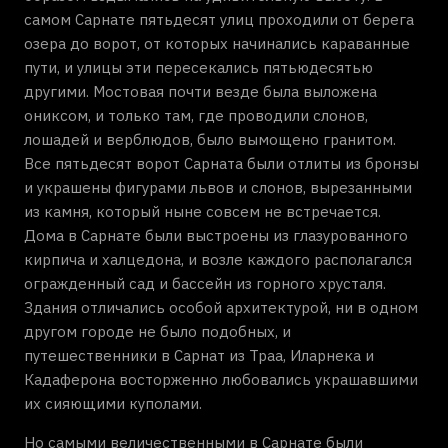
самом Сарнате пятьдесят улиц проходили от берега
озера до ворот, от которых начинались караванные
пути, и улицы эти пересекались пятьюдесятью
другими. Мостовая почти везде была выложена
ониксом, и только там, где проводили слонов,
лошадей и верблюдов, было вымощено гранитом.
Все пятьдесят ворот Сарната были отлиты из бронзы
и украшены фигурами львов и слонов, вырезанными
из камня, который ныне совсем не встречается.
Дома в Сарнате были выстроены из глазурованного
кирпича и халцедона, и возле каждого располагался
огражденный сад и бассейн из горного хрусталя.
Здания отличались особой архитектурой, ни в одном
другом городе не было подобных, и
путешественники в Сарнат из Траа, Иларнека и
Кадаферона восторженно любовались украшавшими
их сияющими куполами.
Но самыми величественными в Сарнате были