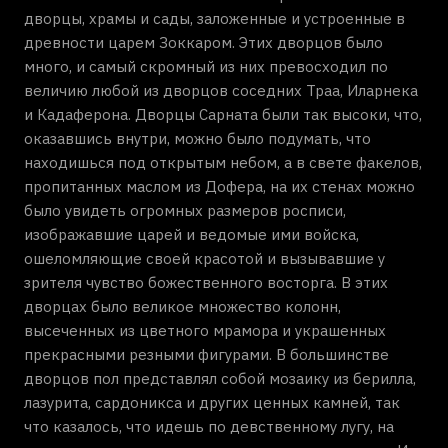
дворцы, храмы и сады, заложенные и устроенные в
древности царем Зоккаром. Этих дворцов было
много, и самый скромный из них превосходил по
величию любой из дворцов соседних Траа, Иларнека
и Кадаферона. Дворцы Сарната были так высоки, что,
оказавшись внутри, можно было подумать, что
находишься под открытым небом, а в свете факелов,
пропитанных маслом из Дофера, на их стенах можно
было увидеть огромных размеров росписи,
изображавшие царей и ведомые ими войска,
ошеломляющие своей красотой и вызывавшие у
зрителя чувство божественного восторга. В этих
дворцах было великое множество колонн,
высеченных из цветного мрамора и украшенных
прекрасными резными фигурами. В большинстве
дворцов пол представлял собой мозаику из берилла,
лазурита, сардоникса и других ценных камней, так
что казалось, что идешь по девственному лугу, на