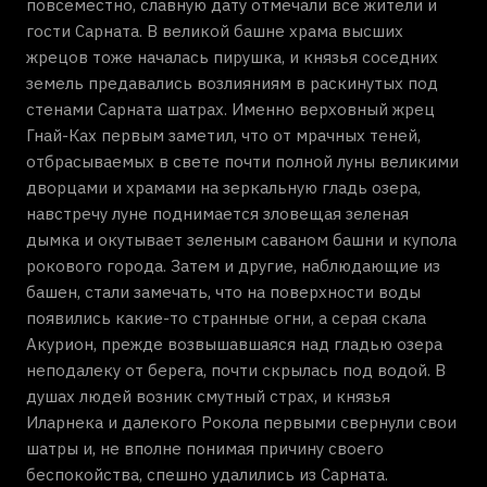
повсеместно, славную дату отмечали все жители и
гости Сарната. В великой башне храма высших
жрецов тоже началась пирушка, и князья соседних
земель предавались возлияниям в раскинутых под
стенами Сарната шатрах. Именно верховный жрец
Гнай-Ках первым заметил, что от мрачных теней,
отбрасываемых в свете почти полной луны великими
дворцами и храмами на зеркальную гладь озера,
навстречу луне поднимается зловещая зеленая
дымка и окутывает зеленым саваном башни и купола
рокового города. Затем и другие, наблюдающие из
башен, стали замечать, что на поверхности воды
появились какие-то странные огни, а серая скала
Акурион, прежде возвышавшаяся над гладью озера
неподалеку от берега, почти скрылась под водой. В
душах людей возник смутный страх, и князья
Иларнека и далекого Рокола первыми свернули свои
шатры и, не вполне понимая причину своего
беспокойства, спешно удалились из Сарната.