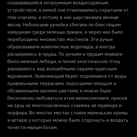
создававшийся хитроумным воздуходувным
устройством, а зимой они отапливались скрытыми от
глаз очагами, и потому в них царствовала вечная
весна. Небольшие ручейки сбегали по блестящим
камушкам среди зеленых лужаек, и через них было
переброшено множество мостиков. Эти ручьи
образовывали живописные водопады, а иногда
расширялись в пруды. По ручьям и прудам плавали
белоснежные лебеди, и пение экзотических птиц
разливалось над волшебными садами чудесным
журчанием. Зеленеющий берег поднимался от воды
правильными террасами, поросшими плющом и
обсаженными яркими цветами, и можно было
бесконечно любоваться этим великолепием, присев
на одну из многочисленных скамеек из мрамора и
порфира. Во многих местах стояли маленькие храмы
и алтари, у которых можно было отдохнуть и воздать
почести малым богам.