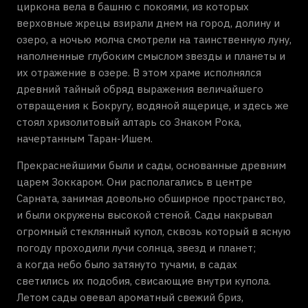
циркона вела в башню с покоями, из которых
верховные жрецы взирали днем на город, долину и
озеро, а ночью молча смотрели на таинственную луну,
наполненные глубоким смыслом звезды и планеты и
их отражение в озере. В этом храме исполнялся
древний тайный обряд выражения величайшего
отвращения к Бокругу, водяной ящерице, и здесь же
стоял хризолитовый алтарь со Знаком Рока,
начертанным Таран-Ишем.
Прекраснейшими были и сады, основанные древним
царем Зоккаром. Они располагались в центре
Сарната, занимая довольно обширное пространство,
и были окружены высокой стеной. Сады накрывал
огромный стеклянный купол, сквозь который в ясную
погоду проходили лучи солнца, звезд и планет;
а когда небо было затянуто тучами, в садах
светились их подобия, свисающие внутри купола.
Летом сады овевал ароматный свежий бриз,