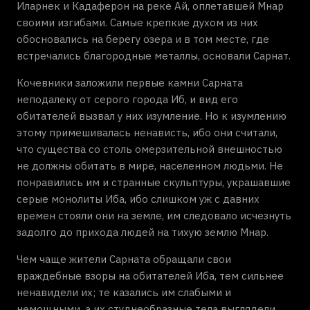
Иларнек и Кадаферон на реке Ай, оплетавшей Мнар
своими изгибами. Самые крепкие духом из них
обосновались на берегу озера и в том месте, где
встречались благородные металлы, основали Сарнат.
Кочевники заложили первые камни Сарната
неподалеку от серого города Иб, и вид его
обитателей вызвал у них изумление. Но к изумлению
этому примешивалась ненависть, ибо они считали,
что существа со столь омерзительной внешностью
не должны обитать в мире, населенном людьми. Не
понравились им и странные скульптуры, украшавшие
серые монолиты Иба, ибо слишком уж с давних
времен стояли они на земле, им следовало исчезнуть
задолго до прихода людей на тихую землю Мнар.
Чем чаще жители Сарната обращали свои
враждебные взоры на обитателей Иба, тем сильнее
ненавидели их; те казались им слабыми и
немощными, а их студнеобразные тела выглядели