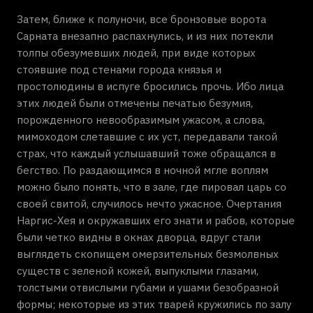
Затем, ближе к полуночи, все бронзовые ворота
Сарната внезапно распахнулись, и из них потекли
толпы обезумевших людей, при виде которых
стоявшие под стенами города князья и
простолюдины в испуге бросились прочь. Ибо лица
этих людей были отмечены печатью безумия,
порожденного невообразимым ужасом, а слова,
мимоходом слетавшие с их уст, передавали такой
страх, что каждый услышавший тоже обращался в
бегство. По раздающимся в ночной мгле воплям
можно было понять, что в зале, где пировал царь со
своей свитой, случилось нечто ужасное. Очертания
Наргис-Хея и окружавших его знати и рабов, которые
были четко видны в окнах дворца, вдруг стали
выглядеть скопищем омерзительных безмолвных
существ с зеленой кожей, выпуклыми глазами,
толстыми отвислыми губами и ушами безобразной
формы; некоторые из этих тварей кружились по залу