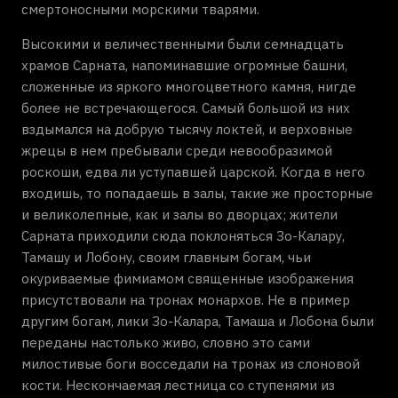
смертоносными морскими тварями.
Высокими и величественными были семнадцать
храмов Сарната, напоминавшие огромные башни,
сложенные из яркого многоцветного камня, нигде
более не встречающегося. Самый большой из них
вздымался на добрую тысячу локтей, и верховные
жрецы в нем пребывали среди невообразимой
роскоши, едва ли уступавшей царской. Когда в него
входишь, то попадаешь в залы, такие же просторные
и великолепные, как и залы во дворцах; жители
Сарната приходили сюда поклоняться Зо-Калару,
Тамашу и Лобону, своим главным богам, чьи
окуриваемые фимиамом священные изображения
присутствовали на тронах монархов. Не в пример
другим богам, лики Зо-Калара, Тамаша и Лобона были
переданы настолько живо, словно это сами
милостивые боги восседали на тронах из слоновой
кости. Нескончаемая лестница со ступенями из