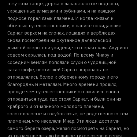
в жутком танце, держа в лапах золотые подносы,
украшенные алмазами и рубинами, и на каждом
подносе горел язык пламени. И когда князья и
обычные путешественники, в панике покидавшие
Сарнат верхом на слонах, лошадях и верблюдах,
снова посмотрели на окутанное дьявольской
дымкой озеро, они увидели, что серая скала Акурион
совсем скрылась под водой. По всему Мнару и
соседним землям поползли слухи о чудовищной
катастрофе, постигшей Сарнат; караваны не
отправлялись более к обреченному городу и его
благородным металлам. Много времени прошло,
прежде чем путешественники отважились снова
отправиться туда, где стоял Сарнат, и были они из
храброго и отчаянного молодого племени,
золотоволосые и голубоглазые, не родственного тем
племенам, что населяли Мнар. Эти люди достигли
самого берега озера, желая посмотреть на Сарнат, но
их глазам предстало большое тихое озеро и серая