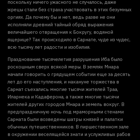
поскольку ничего ужасного не случалось, даже
жрецы стали без страха участвовать в этих безумных
оргиях. Да почему бы и нет, ведь разве не они
исполняли древний тайный обряд выражения
величайшего отвращения к Бокругу, водяной
ящерице? Так происходило в Сарнате, чуде из чудес,
всю тысячу лет радости и изобилия.
Празднование тысячелетия разрушения Иба было
роскошным сверх всякой меры. В землях Мнара
начали говорить о грядущем событии еще за десять
лет до его наступления, и накануне торжества в
Сарнат съехались многие тысячи жителей Траа,
Иларнека и Кадаферона, а также многие тысячи
жителей других городов Мнара и земель вокруг. В
предпраздничную ночь под мраморными стенами
Сарната были возведены шатры князей и палатки
обычных путешественников. В пиршественном зале
в окружении веселящейся знати и услужливых рабов