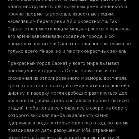
книги, инструменты для искусных ремесленников и
прочие предметы роскоши, известные людям,
населявшим берега реки Ай и окрестности. Так
Сарнат стал вместилищем мощи, красоты и культуры;
его армии завоевывали соседние города, и со
временем правители Сарната стали повелителями не
только всего Мнара, но и многих окрестных земель.
Прекрасный город Сарнат у всего мира вызывал
восхищение и гордость. Стена, окружавшая его,
сложенная из отполированного мрамора, достигала
трехсот локтей в высоту и семидесяти пяти локтей в
ширину, и наверху могли свободно разминуться две
колесницы. Длина стены составляла добрых пятьсот
стадий, и оба конца ее упирались в озеро, на берегу
которого высокая дамба из зеленого камня
сдерживала воды, которые один раз в год, во время
празднования даты разрушения Иба, странным
образом вздымались на удивительную высоту. В