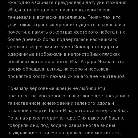
Ежегодно в Сарнате праздновали дату уничтожения
Иба, и в такие дни все пили вино, пели песни,
танцевали и всячески веселились. Теням тех, кто
уничтожил странных древних существ, воздавались
почести, а память о жертвах жестокого набега и их
более древних богах подвергалась насмешкам:
увенчанные розами из садов Зоккара танцоры и
одержимые изображали в непристойных плясках
погибших жителей и богов Иба. А цари Мнара в это
время обращали взгляд на озеро и посылали
проклятия костям лежавших на его дне мертвецов.
Поначалу верховные жрецы не любили эти
празднества, ибо хорошо знали зловещее предание о
таинственном исчезновении зеленого идола и
странной смерти Таран-Иша, который начертал Знак
Рока на хризолитовом алтаре. С их высокой башни,
говорили они, под водами озера иногда видны
блуждающие огни. Но по прошествии многих лет,